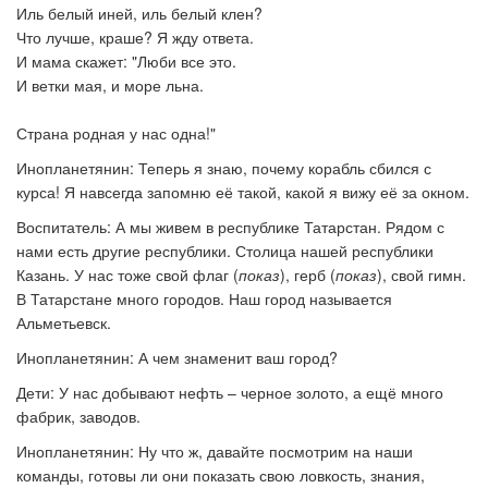
Иль белый иней, иль белый клен?
Что лучше, краше? Я жду ответа.
И мама скажет: "Люби все это.
И ветки мая, и море льна.
Страна родная у нас одна!"
Инопланетянин: Теперь я знаю, почему корабль сбился с
курса! Я навсегда запомню её такой, какой я вижу её за окном.
Воспитатель: А мы живем в республике Татарстан. Рядом с
нами есть другие республики. Столица нашей республики
Казань. У нас тоже свой флаг (
показ
), герб (
показ
), свой гимн.
В Татарстане много городов. Наш город называется
Альметьевск.
Инопланетянин: А чем знаменит ваш город?
Дети: У нас добывают нефть – черное золото, а ещё много
фабрик, заводов.
Инопланетянин:
Ну что ж, давайте посмотрим на наши
команды, готовы ли они показать свою ловкость, знания,