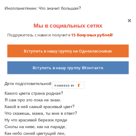
Инопланетянин: Что значит большая?
Дети (подг.гр):
Это значит необъятная, бескрайняя,
безграничная, просторная, огромная… Родина наша ещё и
Мы в социальных сетях
богатая.
Подружитесь с нами и получите
15 бонусных рублей
!
Инопланетянин: Что значит богатая?
Дети (подг.смеш гр.): Это значит – недра нашей земли богаты
Вступить в нашу группу на Одноклассниках
полезными ископаемыми: нефтью, газом, углём, рудой,
золотом и алмазами.
Вступить в нашу группу ВКонтакте
Инопланетянин: Какого цвета ваша страна?
Дети подготовительной группы:
Какого цвета страна родная?
Я сам про это пока не знаю.
Какой в ней самый красивый цвет?
Что скажешь, мама, ты мне в ответ?
Ну что красивей березок пряди
Снопы на ниве, как на параде,
Как небо синий цветущий лен,