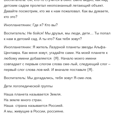
детским садом пролетал неопознанный летающий объект.
Давайте посмотрим, кто же к нам пожаловал. Как вы думаете,
кто это?
Инопланетянин: Где я? Кто вы?
Воспитатель: Не бойся! Мы друзья, мы люди, дети… Ты попал
к нам в детский сад. А ты кто? Как тебя зовут?
Инопланетянин: Я житель Лазурной планеты звезды Альфа-
Центавра. Как меня зовут, угадайте сами. На моей планете к
любому имени добавляется {Я}. Начало моего имени
совпадает с первым слогом слова сме-лый, следующий слог –
первый слог слова лов-кий. И вначале поставьте {Я}.
Воспитатель: Мы догадались, тебя зовут Я-сме-лов.
Дети логопедической группы
Наша планета называется Земля.
На земле много стран.
Наша страна называется Россией.
А мы, живущие в России, россияне.