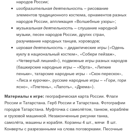
народов России;
изобразительная деятельность –
рисование
элементов традиционного костюма, орнаментов разных
народов России, аппликация «Волшебные узоры»;
музыкальная деятельность –
слушание народной
музыки, песен народов России, других стран,
разучивание народных танцев, хороводов;
игровая деятельность –
дидактические игры («Одень
куклу в национальный костюм», «Собери пейзаж»,
«Четвертый лишний»), подвижные игры разных народов
(башкирские народные игры
–
«Юрта», «Липкие
пеньки», татарские народные игры - «Скок-перескок»,
«Лиса и курочки», русские народные игры
–
«Гори, гори
ясно», «Плетень», «Лапоть», «Дрема»).
Материалы к игре:
географическая карта России. Флаги
России и Татарстана. Герб России и Татарстана. Фотографии
городов Татарстана. Муфточка с самолётом, танком, кораблём
и грузовой машинкой. Незаконченные рисунки танка,
самолёта, машины и корабля. Корзины 4 шт., мячи 8 шт.
Конверты с разрезанными на слова поговорками. Песочные