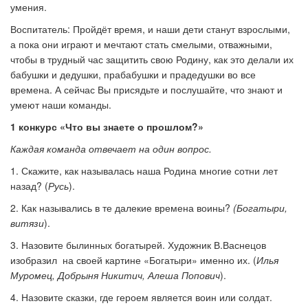
умения.
Воспитатель: Пройдёт время, и наши дети станут взрослыми,
а пока они играют и мечтают стать смелыми, отважными,
чтобы в трудный час защитить свою Родину, как это делали их
бабушки и дедушки, прабабушки и прадедушки во все
времена. А сейчас Вы присядьте и послушайте, что знают и
умеют наши команды.
1 конкурс «Что вы знаете о прошлом?»
Каждая команда отвечает на один вопрос.
1. Скажите, как называлась наша Родина многие сотни лет
назад? (
Русь
).
2. Как назывались в те далекие времена воины?
(Богатыри,
витязи
).
3. Назовите былинных богатырей. Художник В.Васнецов
изобразил на своей картине «Богатыри» именно их. (
Илья
Муромец, Добрыня Никитич, Алеша Попович
).
4. Назовите сказки, где героем является воин или солдат.