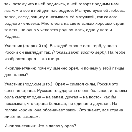
так, потому что в ней родились, в ней говорят родным нам
языком и всё в ней для нас родное. Мы чувствуем её любовь,
тепло, ласку, защиту и называем её матушкой, как самого
родного человека. Много есть на свете всяких хороших стран,
земель, но одна у человека родная мать, одна у него и
Родина.
Участник (старшей гр): В каждой стране есть герб, у нас в
России он выглядит так.
(Показывают гостю герб).
На гербе
изображен орел – это птица.
Инопланетянин: почему именно орёл, и почему у этой птицы
две головы?
Участник (подг.смеш гр.):
Орел – символ силы, Россия это
сильная страна. Русское государство очень большое, и головы
орла смотрят одна – на запад, другая – на восток, как бы
показывая, что страна большая, но единая и дружная. На
голове корона, она обозначает закон. Это значит, вся страна
живёт по законам.
Инопланетянин: Что в лапах у орла?