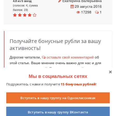
Екатерина Валерьевна
4.8 из 5 звезд
29 августа 2016
(голосов: 4, сумма
баллов: 19)
17298
1
Получайте бонусные рубли за вашу
активность!
Дорогие читатели,
оставьте свой комментарий
об
этой статье. Ваше мнение очень важно для нас и для
других пользователей. Получите за каждый
комментарий
1
бонусный рубль
!
Мы в социальных сетях
Нажмите на кнопку вашей социальной сети и
Подружитесь с нами и получите
15 бонусных рублей
!
поделитесь информацией с вашими друзьями.
Вконтакте
Одноклассники
Facebook
Вступить в нашу группу на Одноклассниках
Мой мир
Вступить в нашу группу ВКонтакте