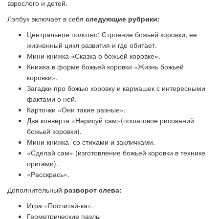
взрослого и детей.
Лэпбук включает в себя
следующие рубрики:
Центральное полотно: Строение божьей коровки, ее
жизненный цикл развития и где обитает.
Мини-книжка «Сказка о божьей коровке».
Книжка в форме божьей коровки «Жизнь божьей
коровки».
Загадки про божью коровку и кармашек с интересными
фактами о ней.
Карточки «Они такие разные».
Два конверта «Нарисуй сам»(пошаговое рисований
божьей коровки).
Мини-книжка со стихами и закличками.
«Сделай сам» (изготовление божьей коровки в технике
оригами).
«Расскрась».
Дополнительный
разворот слева:
Игра «Посчитай-ка».
Геометрические пазлы