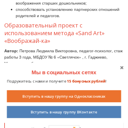
воображения старших дошкольников;
способствовать установлению партнерских отношений
родителей и педагогов.
Образовательный проект с
использованием метода «Sand Art»
«Воображай-ка»
Автор:
Петрова Людмила Викторовна, педагог-психолог, стаж
работы 3 года, МБДОУ № 6 «Светлячок» , г. Гаджиево,
Мурманская область.
Мы в социальных сетях
Подружитесь с нами и получите
15 бонусных рублей
!
Людмила Петрова
4.7 из 5 звезд
10 мая 2016
4777
(голосов: 3, сумма
Вступить в нашу группу на Одноклассниках
баллов: 14)
2
Вступить в нашу группу ВКонтакте