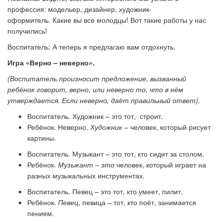
профессия: модельер, дизайнер, художник-
оформитель. Какие вы все молодцы! Вот такие работы у нас
получились!
Воспитатель:
А теперь я предлагаю вам отдохнуть.
Игра «Верно
–
неверно».
(Воспитатель произносит предложение, вызванный
ребёнок говорит, верно, или не­верно то, что в нём
утверждается. Если неверно, даёт правильный ответ).
Воспитатель.
Художник
–
это тот, строит.
Ребёнок.
Неверно.
Художник
–
человек, который рисует
картины.
Воспитатель.
Музыкант
–
это тот, кто си­дит за столом.
Ребёнок.
Музыкант
–
это
человек, который играет на
разных музыкальных инструментах.
Воспитатель.
Певец
–
это тот, кто умеет, пилит.
Ребёнок.
Певец
, певица
–
тот, кто поёт, занимается
пением.