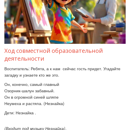
Ход совместной образовательной
деятельности
Воспитатель: Ребята, а к нам сейчас гость придет. Угадайте
загадку и узнаете кто же это.
Он, конечно, самый главный
Озорник-шалун забавный.
Он в огромной синей шляпе
Неумеха и растяпа. (Незнайка)
Дети:
Незнайка .
(Входит под музыку Незнайка)
.