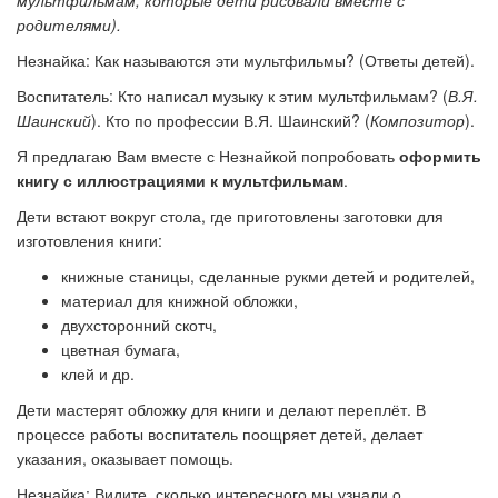
родителями).
Незнайка:
Как называются эти мультфильмы? (Ответы детей).
Воспитатель:
Кто написал музыку к этим мультфильмам? (
В.Я.
Шаинский
). Кто по профессии В.Я. Шаинский? (
Композитор
).
Я предлагаю Вам вместе с Незнайкой попробовать
оформить
книгу с иллюстрациями к мультфильмам
.
Дети встают вокруг стола, где приготовлены заготовки для
изготовления книги:
книжные станицы, сделанные рукми детей и родителей,
материал для книжной обложки,
двухсторонний скотч,
цветная бумага,
клей и др.
Дети мастерят обложку для книги и делают переплёт. В
процессе работы воспитатель поощряет детей, делает
указания, оказывает помощь.
Незнайка:
Видите, сколько интересного мы узнали о