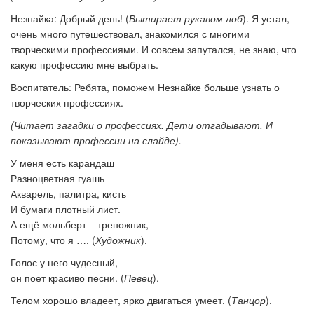
Незнайка
: Добрый день! (
Вытирает рукавом лоб
). Я устал,
очень много путешествовал, знакомился с многими
творческими профессиями. И совсем запутался, не знаю, что
какую профессию мне выбрать.
Воспитатель:
Ребята, поможем Незнайке больше узнать о
творческих профессиях.
(Читает загадки о профес­сиях. Дети отгадывают. И
показывают профессии на слайде).
У меня есть карандаш
Разноцветная гуашь
Акварель, палитра, кисть
И бумаги плотный лист.
А ещё мольберт – треножник,
Потому, что я …. (
Художник
).
Голос у него чудесный,
он поет красиво песни. (
Певец
).
Телом хорошо владеет, ярко двигаться умеет. (
Танцор
).