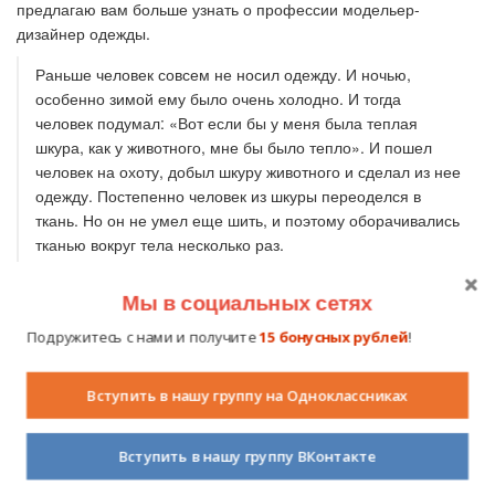
предлагаю вам больше узнать о профессии модельер-
дизайнер одежды.
Раньше человек совсем не носил одежду. И ночью,
особенно зимой ему было очень холодно. И тогда
человек подумал: «Вот если бы у меня была теплая
шкура, как у животного, мне бы было тепло». И пошел
человек на охоту, добыл шкуру животного и сделал из нее
одежду. Постепенно человек из шкуры переоделся в
ткань. Но он не умел еще шить, и поэтому оборачивались
тканью вокруг тела несколько раз.
Постепенно люди научились шить красивую одежду, которую
Мы в социальных сетях
сейчас мы с вами носим. Одежду придумывают
художники-
Подружитесь с нами и получите
15 бонусных рублей
!
модельеры, дизайнеры. Э
то люди, которые придумывает
фасоны одежды.
Скажите мне, пожалуйста, легко создавать одежду? (
Ответы
Вступить в нашу группу на Одноклассниках
детей
). А вы хотите стать модельерами?
Тогда мы с вами открываем «Школу юного модельера». Мы с
Вступить в нашу группу ВКонтакте
вами будем оформлять изделие своими руками.