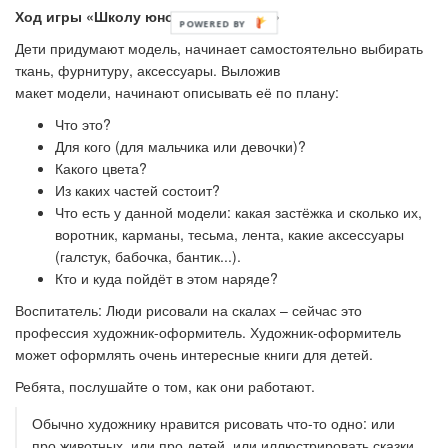
Ход игры «Школу юного модельера»
Дети придумают
модель
,
начинает самостоятельно выбирать
ткань, фурнитуру, аксессуары. Выложив
макет
модели,
начинают описывать её по плану:
Что это?
Для кого (для мальчика или девочки)?
Какого цвета?
Из каких частей состоит?
Что есть у данной
модели:
какая застёжка и сколько их,
воротник, карманы, тесьма, лента, какие аксессуары
(галстук, бабочка, бантик...).
Кто и куда пойдёт в этом наряде?
Воспитатель:
Люди рисовали на скалах – сейчас это
профессия художник-оформитель. Художник-оформитель
может оформлять очень интересные книги для детей.
Ребята, послушайте о том, как они работают.
Обычно художнику нравится рисовать что-то одно: или
про животных, или про детей, или иллюстрировать сказки.