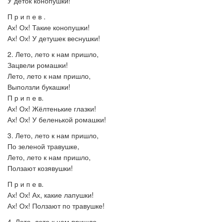
У деток конопушки!
П р и п е в .
Ах! Ох! Такие конопушки!
Ах! Ох! У детушек веснушки!
2. Лето, лето к нам пришло,
Зацвели ромашки!
Лето, лето к нам пришло,
Выползли букашки!
П р и п е в.
Ах! Ох! Жёлтенькие глазки!
Ах! Ох! У беленькой ромашки!
3. Лето, лето к нам пришло,
По зеленой травушке,
Лето, лето к нам пришло,
Ползают козявушки!
П р и п е в.
Ах! Ох! Ах, какие лапушки!
Ах! Ох! Ползают по травушке!
4. Лето, лето к нам пришло,