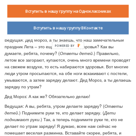
Дед Мороз: Так, правильно.
Вступить в нашу группу на Одноклассниках
Ведущая: А летом повсюду кружатся бабочки, мотыльки,
стрекозы, на прудах квакают лягушки (группа «Непоседы» )
Вступить в нашу группу ВКонтакте
Песня
«Две лягушки»,
танец
«Танец лягушат»
Ведущая: Дед Мороз, а ты знаешь, что наш замечательный
праздник Лета – это еще и праздник здоровья? Как вы
думаете, ребята, почему? (
Ответы детей
.) Правильно,
летом все загорают, купаются, очень много времени проводят
на свежем воздухе, то есть набираются здоровья. Вот многие
люди утром просыпаются, на обе ноги вскакивают с постели,
умываются, а затем зарядку делают. Дед Мороз, а ты делаешь
зарядку по утрам?
Дед Мороз: А как же? Обязательно делаю!
Ведущая: А вы, ребята, утром делаете зарядку? (
Ответы
детей
.) Поднимите руки те, кто делает зарядку. (
Дети
поднимают руки
.) Так, а теперь поднимите руки те, кто не
делает по утрам зарядку! Я думаю, всем нам сейчас не
помешает веселая разминка. Вставайте скорее, ребята, и