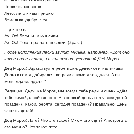
Червячки копаются,
Лето, лето к нам пришло,
Земелька удобряется!
П р и п е в.
Ах! Ох! Лягушки и кузнечики!
Ах! Ох! Поют про лето песенки! (2раза)
После исполнения песни звучит музыка, например, «Вот оно
какое наше лето», и в зал входит уставший Дед Мороз.
Дед Мороз: Здравствуйте ребятишки, девчонки и мальчишки!
Долго к вам я добирался, встречи с вами я заждался. А вы
меня ждали, друзья?
Ведущая: Дедушка Мороз, мы всегда тебе рады и очень ждём
тебя зимой, а сейчас лето. А в первый день лета у всех детей
праздник. Какой, ребята, сегодня праздник? Правильно! День
защиты детей!
Дед Мороз: Лето? Что это такое? С чем его едят? А потрогать
его можно? Что такое лето!