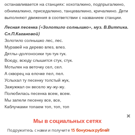
останавливается на станциях: хохоталкино, подпрыгалкино,
обнималкино, приседалкино, танцевалкино, кричалкино. Дети
выполняют движения в соответствии с названием станции.
Лесная песенка («Золотило солнышко», муз. В.Витпика.
Сл.П.Кагановой)
Золотило солнышко лес, лес.
Муравей на дерево влез, влез.
Дятлы–долгоносики тук-тук-тук.
Всюду, всюду слышится стук, стук.
Мотылек на веточку сел, сел.
А скворец на елочке пел, пел.
Услыхал ту песенку толстый жук,
Зажужжал он весело жу-жу-жу.
Полюбилась песенка всем, всем.
Мы запели песенку все, все,
Каблучками топаем топ, топ, топ
И в ладоши хлопаем хлоп-хлоп-хлоп.
Мы в социальных сетях
Ведущий: Вот мы и добрались до леса. Дедушка Мороз, зимой
в небе летают снежинки. Правильно?
Подружитесь с нами и получите
15 бонусных рублей
!