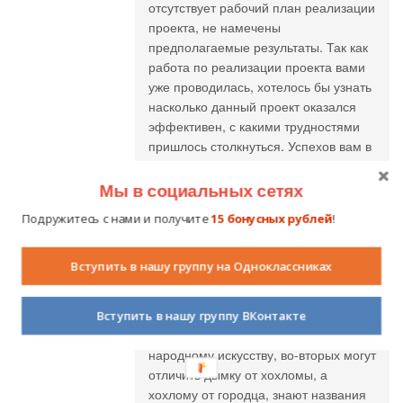
отсутствует рабочий план реализации
проекта, не намечены
предполагаемые результаты. Так как
работа по реализации проекта вами
уже проводилась, хотелось бы узнать
насколько данный проект оказался
эффективен, с какими трудностями
пришлось столкнуться. Успехов вам в
конкурсе и новых проектов!
Мы в социальных сетях
Подружитесь с нами и получите
15 бонусных рублей
!
Юлия
31.03.2014 в 11:10
Вступить в нашу группу на Одноклассниках
Спасибо за замечания, в будущем
учту. Работаю в данном направлении
уже много и результат есть. Во-
Вступить в нашу группу ВКонтакте
первых, дети проявляют интерес к
народному искусству, во-вторых могут
отличить дымку от хохломы, а
хохлому от городца, знают названия