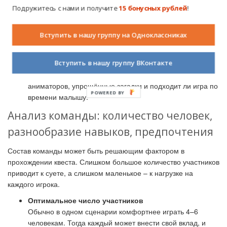
(16+ или 18+). Если вы не любите «страшилки» или у
Подружитесь с нами и получите
15 бонусных рублей
!
вас есть дети, стоит уточнить характер представления у
организаторов.
Вступить в нашу группу на Одноклассниках
Участие детей
Для семейного досуга существуют отдельные линии
Вступить в нашу группу ВКонтакте
детских сценариев или квесты с облегчёнными
задачами. Важно уточнить, есть ли там сопровождение
аниматоров, упрощённые загадки и подходит ли игра по
POWERED BY
времени малышу.
Анализ команды: количество человек,
разнообразие навыков, предпочтения
Состав команды может быть решающим фактором в
прохождении квеста. Слишком большое количество участников
приводит к суете, а слишком маленькое
–
к нагрузке на
каждого игрока.
Оптимальное число участников
Обычно в одном сценарии комфортнее играть 4–6
человекам. Тогда каждый может внести свой вклад, и