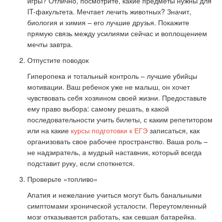
игры? Отлично, посмотрите, какие предметы нужны для
IT-факультета. Мечтает лечить животных? Значит,
биология и химия – его лучшие друзья. Покажите
прямую связь между усилиями сейчас и воплощением
мечты завтра.
Отпустите поводок
Гиперопека и тотальный контроль – лучшие убийцы
мотивации. Ваш ребенок уже не малыш, он хочет
чувствовать себя хозяином своей жизни. Предоставьте
ему право выбора: самому решать, в какой
последовательности учить билеты, с каким репетитором
или на какие
курсы подготовки к ЕГЭ
записаться, как
организовать свое рабочее пространство. Ваша роль –
не надзиратель, а мудрый наставник, который всегда
подставит руку, если споткнется.
Проверьте «топливо»
Апатия и нежелание учиться могут быть банальными
симптомами хронической усталости. Переутомленный
мозг отказывается работать, как севшая батарейка.