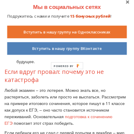
и физическая активность – это не роскошь, а
Мы в социальных сетях
необходимые условия для эффективной работы мозга.
Подружитесь с нами и получите
15 бонусных рублей
!
Не бойтесь просить о помощи. Если чувствуете, что по
какому-то предмету пробелы слишком велики, не
Вступить в нашу группу на Одноклассниках
геройствуйте. Хороший репетитор или курсы могут дать
систему и уверенность, которых не хватает. И главное –
никогда не упрекайте ребенка в том, что вы «тратите на
Вступить в нашу группу ВКонтакте
него деньги». Это ваше общее инвестирование в его
будущее.
POWERED
Если вдруг провал: почему это не
BY
катастрофа
Любой экзамен – это лотерея. Можно знать все, но
растеряться, заболеть или просто не выспаться. Рассмотрим
на примере итогового сочинения, которое пишут в 11 классе
как допуск к ЕГЭ, – оно часто становится источником
переживаний. Основательная
подготовка к сочинению
ЕГЭ
помогает этот страх победить.
Если ребенок его не сдал с первой попытки в декабре – мир