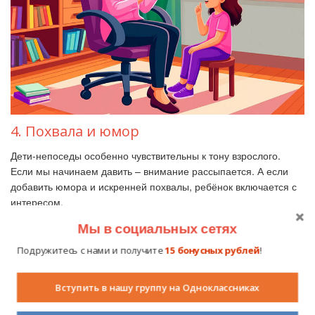
4. Похвала и юмор
Дети-непоседы особенно чувствительны к тону взрослого.
Если мы начинаем давить – внимание рассыпается. А если
добавить юмора и искренней похвалы, ребёнок включается с
интересом.
Фразы, которые работают:
Мы в социальных сетях
«Ух ты, ты быстрее меня справился!»
Подружитесь с нами и получите
15 бонусных рублей
!
«Так, я запуталась, а ты помоги мне разобраться» (дети
обожают, когда взрослый «ошибается»).
Вступить в нашу группу на Одноклассниках
«Кто сегодня у нас чемпион по скороговоркам?»