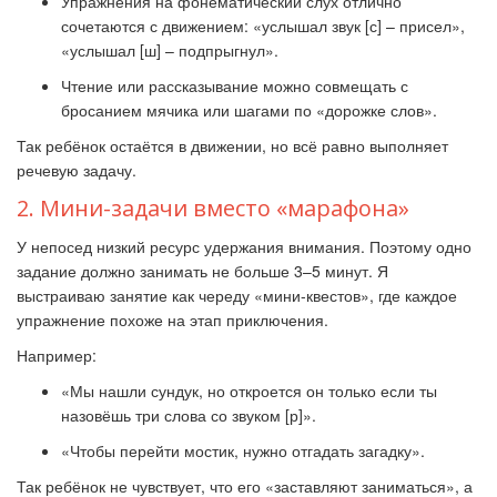
Упражнения на фонематический слух отлично
сочетаются с движением: «услышал звук [с] – присел»,
«услышал [ш] – подпрыгнул».
Чтение или рассказывание можно совмещать с
бросанием мячика или шагами по «дорожке слов».
Так ребёнок остаётся в движении, но всё равно выполняет
речевую задачу.
2. Мини-задачи вместо «марафона»
У непосед низкий ресурс удержания внимания. Поэтому одно
задание должно занимать не больше 3–5 минут. Я
выстраиваю занятие как череду «мини-квестов», где каждое
упражнение похоже на этап приключения.
Например:
«Мы нашли сундук, но откроется он только если ты
назовёшь три слова со звуком [р]».
«Чтобы перейти мостик, нужно отгадать загадку».
Так ребёнок не чувствует, что его «заставляют заниматься», а