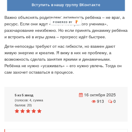
Вступить в нашу группу ВКонтакте
5. Сотрудничество с родителями
Важно объяснять родителям: активность ребёнка – не враг, а
POWERED BY
ресурс. Если они ждут «тихого послушного ученика»,
разочарование неизбежно. Но если принять динамику ребёнка
и встроить её в игры дома – прогресс идёт быстрее.
Дети-непоседы требуют от нас гибкости, но взамен дают
живую энергию и креатив. Я вижу в них не проблему, а
возможность сделать занятия яркими и динамичными.
Ребёнка не нужно «усаживать» – его нужно увлечь. Тогда он
сам захочет оставаться в процессе.
16 октября 2025
5 из 5 звезд
913
0
(голосов: 4, сумма
баллов: 20)