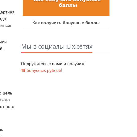
дартная
гда
аботу
Как получить бонусные баллы
Как у
зиться
или
Мы в социальных сетях
й,
Подружитесь с нами и получите
бонусных рублей
!
15
ю цель
ткого
от него
ль
о