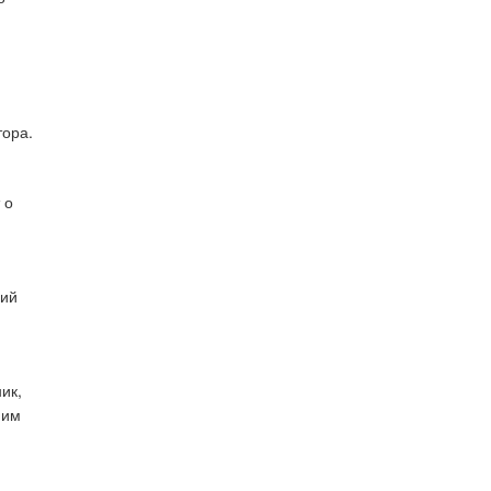
тора.
 о
ший
ик,
ним