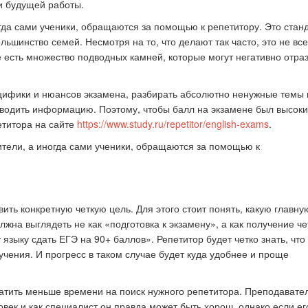
и будущей работы.
огда сами ученики, обращаются за помощью к репетитору. Это стан
льшинство семей. Несмотря на то, что делают так часто, это не все
к стать экспертом наших
Как правильно оформить р
 есть множество подводных камней, которые могут негативно отра
конкурсов
для публикации
цифики и нюансов экзамена, разбирать абсолютно ненужные темы 
оводить информацию. Поэтому, чтобы балл на экзамене был высоки
етитора на сайте
https://www.study.ru/repetitor/english-exams
.
ить конкретную четкую цель. Для этого стоит понять, какую главну
лжна выглядеть не как «подготовка к экзамену», а как получение че
языку сдать ЕГЭ на 90+ баллов». Репетитор будет четко знать, что 
учения. И прогресс в таком случае будет куда удобнее и проще
ратить меньше времени на поиск нужного репетитора. Преподавате
овек и как специалист он правда может быть хорош, однако если ег