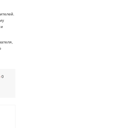
дителей.
му
 и
вателя,
о
0