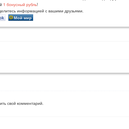
ий
1
бонусный рубль
!
оделитесь информацией с вашими друзьями.
ok
Мой мир
вить свой комментарий.