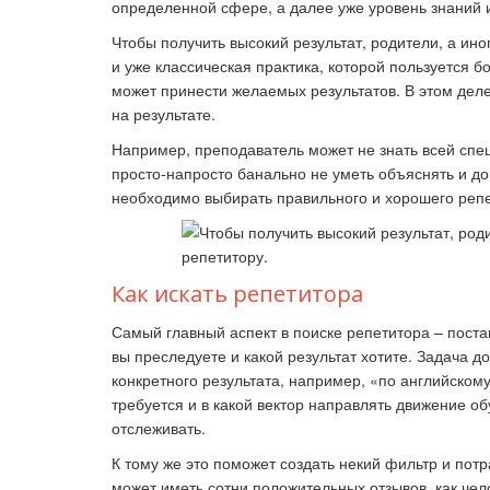
определенной сфере, а далее уже уровень знаний 
Чтобы получить высокий результат, родители, а ин
и уже классическая практика, которой пользуется бо
Ка
может принести желаемых результатов. В этом деле
на результате.
Например, преподаватель может не знать всей спе
просто-напросто банально не уметь объяснять и д
необходимо выбирать правильного и хорошего реп
Как искать репетитора
Самый главный аспект в поиске репетитора – постав
вы преследуете и какой результат хотите. Задача до
конкретного результата, например, «по английскому 
требуется и в какой вектор направлять движение об
отслеживать.
К тому же это поможет создать некий фильтр и пот
может иметь сотни положительных отзывов, как чел