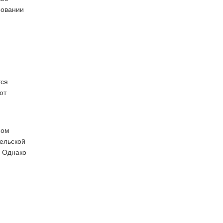
ровании
тся
ют
ном
тельской
. Однако