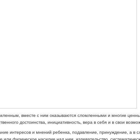
омленным, вместе с ним оказываются сломленными и многие ценн
ственного достоинства, инициативность, вера в себя и в свои возмо
ние интересов и мнений ребенка, подавление, принуждение, а в с
 или физическое насилие над ним, издевательство, систематичес