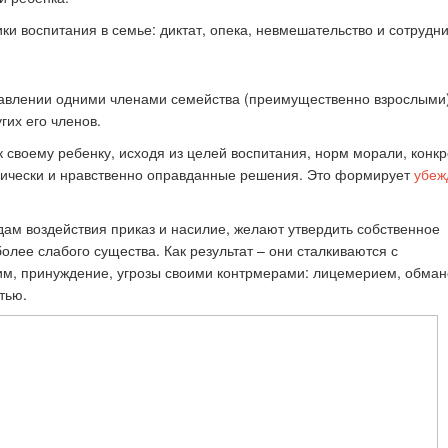
и воспитания в семье: диктат, опека, невмешательство и сотрудни
к стать экспертом наших
Как правильно оформить р
конкурсов
для публикации
одавлении одними членами семейства (преимущественно взрослыми
гих его членов.
 своему ребенку, исходя из целей воспитания, норм морали, конк
огически и нравственно оправданные решения. Это формирует
убеж
ам воздействия приказ и насилие, желают утвердить собственное
олее слабого существа. Как результат – они сталкиваются с
им, принуждение, угрозы своими контрмерами: лицемерием, обман
тью.