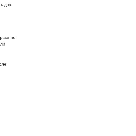
ть два
вершенно
гли
сле