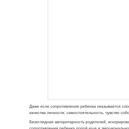
Даже если сопротивление ребенка оказывается сл
качества личности: самостоятельность, чувство соб
Безоглядная авторитарность родителей, игнорирова
сопротивления ребенка порой еще и эмоциональное