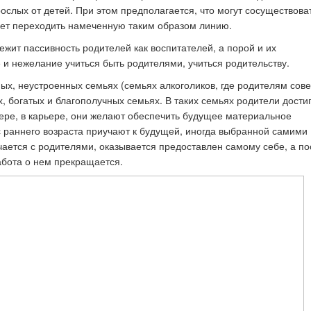
слых от детей. При этом предполагается, что могут сосуществова
дует переходить намеченную таким образом линию.
ежит пассивность родителей как воспитателей, а порой и их
и нежелание учиться быть родителями, учиться родительству.
ных, неустроенных семьях (семьях алкоголиков, где родителям со
х, богатых и благополучных семьях. В таких семьях родители дости
ере, в карьере, они желают обеспечить будущее материальное
с раннего возраста приучают к будущей, иногда выбранной самими
чается с родителями, оказывается предоставлен самому себе, а по
забота о нем прекращается.