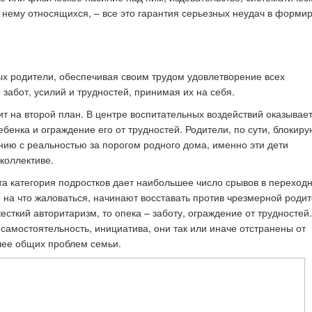
 нему относящихся, – все это гарантия серьезных неудач в форми
ых родители, обеспечивая своим трудом удовлетворение всех
 забот, усилий и трудностей, принимая их на себя.
т на второй план. В центре воспитательных воздействий оказывае
бенка и ограждение его от трудностей. Родители, по сути, блокиру
ению с реальностью за порогом родного дома, именно эти дети
коллективе.
а категория подростков дает наибольшее число срывов в переход
 не на что жаловаться, начинают восставать против чрезмерной роди
жесткий авторитаризм, то опека – заботу, ограждение от трудностей
т самостоятельность, инициатива, они так или иначе отстранены от
лее общих проблем семьи.