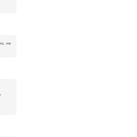
но, не
ь