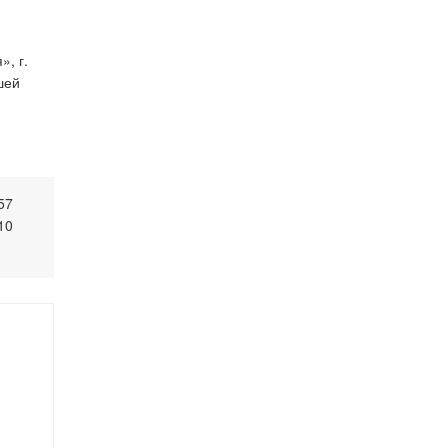
, г.
шей
57
10