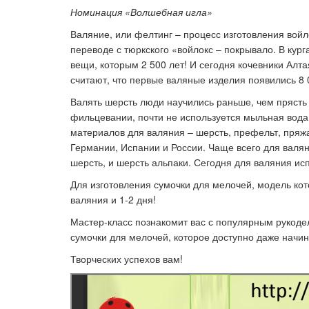
Номинация «Волшебная игла»
Валяние, или фелтинг – процесс изготовления войлок
переводе с тюркского «войлокс – покрывало. В кур
Ка
вещи, которым 2 500 лет! И сегодня кочевники Алт
считают, что первые валяные изделия появились 8 
Валять шерсть люди научились раньше, чем прясть 
фильцевании, почти не используется мыльная вода
материалов для валяния – шерсть, префельт, пряжа
Германии, Испании и России. Чаще всего для валя
шерсть, и шерсть альпаки. Сегодня для валяния исп
Для изготовления сумочки для мелочей, модель кот
валяния и 1-2 дня!
Мастер-класс познакомит вас с популярным рукод
сумочки для мелочей, которое доступно даже нач
Творческих успехов вам!