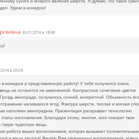
технику сухого и мокрого валяния шерсти, Я думаю, что такой сумо
дел. Удачи в конкурсе!
ергеевна
30.01.2016 в 18:40
сь!
.2016 в 20:24
е в конкурсе и представленную работу! У тебя получился очень
вещь не останется не замеченной. Контрастное сочетание цветов
 Гроздь винограда, получилось сочной, колоритной. Объемность яго
 отражение налившихся ягод. Фактура шерсти, теплая и мягкая сло
рым наполнен виноградник. Презентация раскрывает технологию
этапы изготовления. Благодаря этому, многие, кого покорит твое
ь такую чудесную вещь.
вая работа ваших воспитанников, которая вызывает положительные
 труд и ваша заслуга! Желаю Вам увлеченных воспитанников, новых