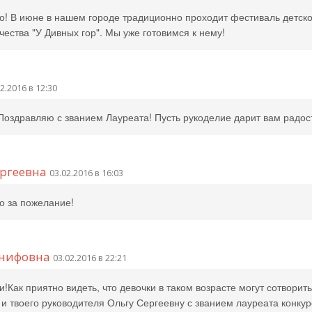
о! В июне в нашем городе традиционно проходит фестиваль детско
чества "У Дивных гор". Мы уже готовимся к нему!
2.2016 в 12:30
Поздравляю с званием Лауреата! Пусть рукоделие дарит вам радос
ергеевна
03.02.2016 в 16:03
о за пожелание!
анифовна
03.02.2016 в 22:21
и!Как приятно видеть, что девочки в таком возрасте могут сотворить
 и твоего руководителя Ольгу Сергеевну с званием лауреата конкур