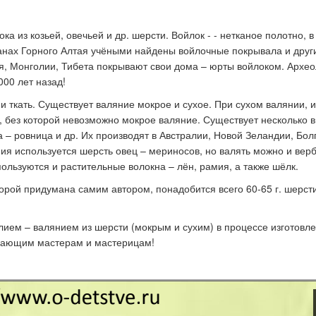
а из козьей, овечьей и др. шерсти. Войлок - - нетканое полотно, в
ганах Горного Алтая учёными найдены войлочные покрывала и друг
к стать экспертом наших
Как правильно оформить р
ая, Монголии, Тибета покрывают свои дома – юрты войлоком. Архео
конкурсов
для публикации
000 лет назад!
и ткать. Существует валяние мокрое и сухое. При сухом валянии, 
, без которой невозможно мокрое валяние. Существует несколько 
 – ровница и др. Их производят в Австралии, Новой Зеландии, Бол
ния используется шерсть овец – мериносов, но валять можно и ве
ользуются и растительные волокна – лён, рамия, а также шёлк.
орой придумана самим автором, понадобится всего 60-65 г. шерст
елием
–
валянием из шерсти (мокрым и сухим) в процессе изготовл
инающим мастерам и мастерицам!