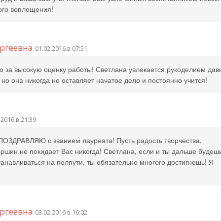
ого воплощения!
ергеевна
01.02.2016 в 07:51
о за высокую оценку работы! Светлана увлекается рукоделием дав
 но она никогда не оставляет начатое дело и постоянно учится!
.2016 в 21:39
 ПОЗДРАВЛЯЮ с званием лауреата! Пусть радость творчества,
ршин не покидает Вас никогда! Светлана, если и ты дальше будеш
танавливаться на полпути, ты обязательно многого достигнешь! Я
ергеевна
03.02.2016 в 16:02