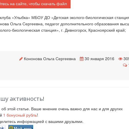
тесь на сайте, чтобы скачать файл
клуба «Улыбка» МБОУ ДО «Детская эколого-биологическая станция»
онова Ольга Сергеевна, педагог дополнительного образования выс
ого-биологическая станция», г. Дивногорск, Красноярский край;
Кононова Ольга Сергеевна
30 января 2016
30
ашу активность!
й
об этой статье. Ваше мнение очень важно для нас и для других
ий
1
бонусный рубль
!
оделитесь информацией с вашими друзьями.
ok
Мой мир