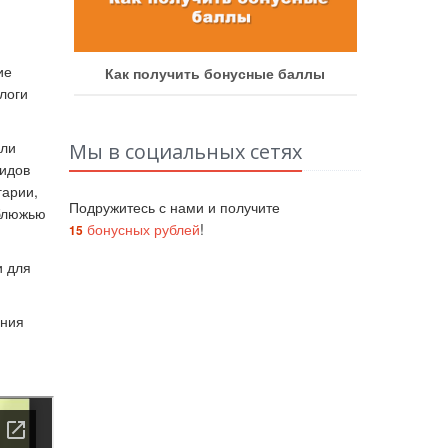
ие
аботу
Как получить бонусные баллы
Как у
логи
или
Мы в социальных сетях
видов
гарии,
Подружитесь с нами и получите
рблюжью
бонусных рублей
!
15
и для
ения