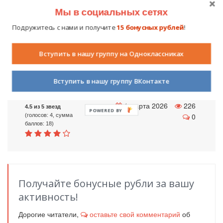
постепенного освоения навыков и безопасной физической
Мы в социальных сетях
нагрузки.
Подружитесь с нами и получите
15 бонусных рублей
!
Таким образом, гимнастика в Екатеринбурге остаётся
востребованным направлением, сочетающим спортивные
Вступить в нашу группу на Одноклассниках
достижения, укрепление здоровья и формирование
устойчивого интереса к регулярной физической активности.
Вступить в нашу группу ВКонтакте
1 марта 2026
226
4.5 из 5 звезд
POWERED BY
0
(голосов: 4, сумма
баллов: 18)
Получайте бонусные рубли за вашу
активность!
Дорогие читатели,
оставьте свой комментарий
об