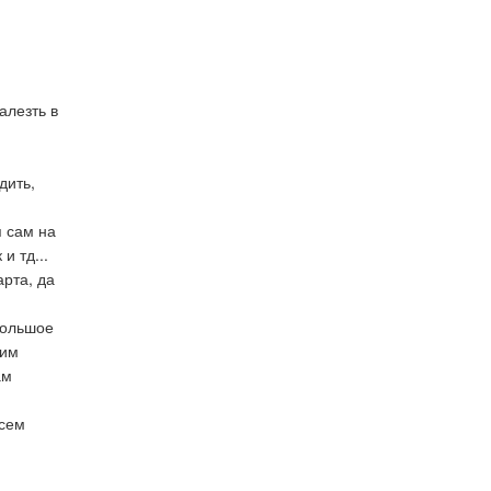
алезть в
дить,
я сам на
и тд...
арта, да
 Большое
шим
ам
сем