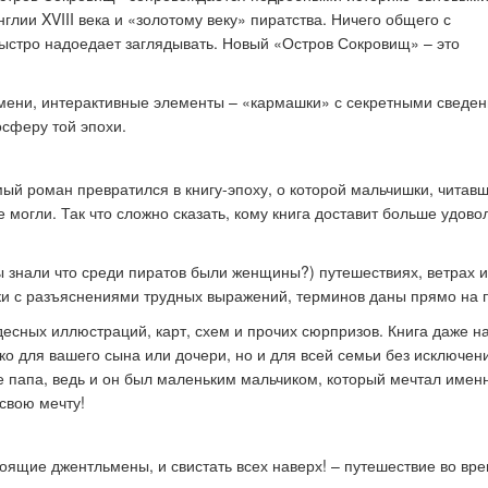
ии XVIII века и «золотому веку» пиратства. Ничего общего с
быстро надоедает заглядывать. Новый «Остров Сокровищ» – это
ремени, интерактивные элементы – «кармашки» с секретными сведе
сферу той эпохи.
й роман превратился в книгу-эпоху, о которой мальчишки, читав
могли. Так что сложно сказать, кому книга доставит больше удово
ы знали что среди пиратов были женщины?) путешествиях, ветрах и
ки с разъяснениями трудных выражений, терминов даны прямо на 
десных иллюстраций, карт, схем и прочих сюрпризов. Книга даже н
ко для вашего сына или дочери, но и для всей семьи без исключен
е папа, ведь и он был маленьким мальчиком, который мечтал имен
свою мечту!
стоящие джентльмены, и свистать всех наверх! – путешествие во вр