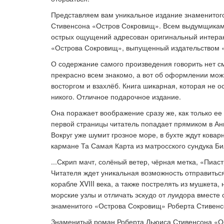
Представляем вам уникальное издание знаменитого
Стивенсона «Остров Сокровищ». Всем выдумщика
наших
Как правильно оформить работу
Как 
острых ощущений адресован оригинальный интера
для публикации
«Острова Сокровищ», выпущенный издательством 
О содержание самого произведения говорить нет с
прекрасно всем знакомо, а вот об оформлении можн
восторгом и взахлёб. Книга шикарная, которая не 
никого. Отличное подарочное издание.
Она поражает воображение сразу же, как только ее
первой страницы читатель попадает прямиком в Анг
Вокруг уже шумит грозное море, в бухте ждут ковар
кармане Та Самая Карта из матросского сундука Би
...Скрип мачт, солёный ветер, чёрная метка, «Пиас
Читателя ждет уникальная возможность отправитьс
корабле XVIII века, а также пострелять из мушкета, 
морские узлы и отличать эскудо от луидора вместе
знаменитого «Острова Сокровищ» Роберта Стивенс
Знаменитый роман Роберта Льюиса Стивенсона «О