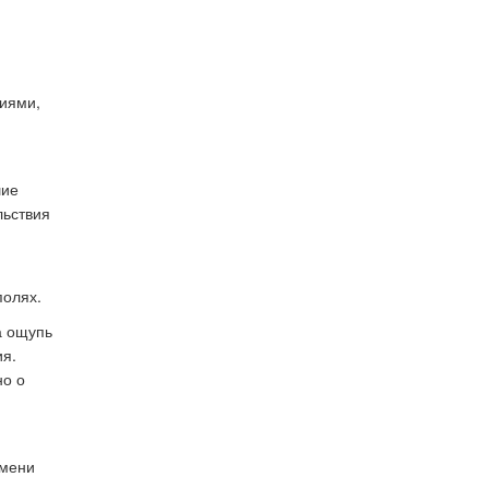
ниями,
шие
льствия
полях.
а ощупь
ия.
но о
емени