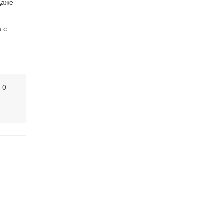
Даже
 с
0