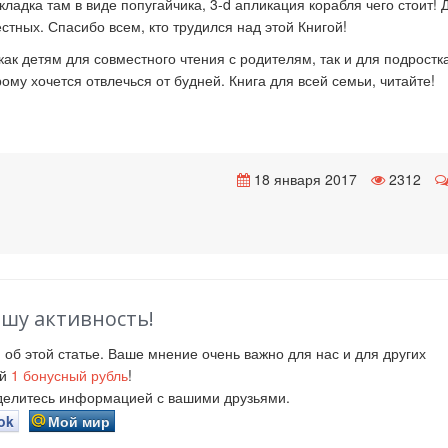
ладка там в виде попугайчика, 3-d апликация корабля чего стоит! 
стных. Спасибо всем, кто трудился над этой Книгой!
к детям для совместного чтения с родителям, так и для подростка
ому хочется отвлечься от будней. Книга для всей семьи, читайте!
18 января 2017
2312
ашу активность!
й
об этой статье. Ваше мнение очень важно для нас и для других
ий
1
бонусный рубль
!
оделитесь информацией с вашими друзьями.
ok
Мой мир