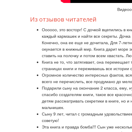
Видеоо
Из отзывов читателей
Оооооо, это восторг! С дочкой вцепились в кни
каждый кармашек и найти все секреты. Дочка в
Конечно, она ее еще не дочитала, Для 7-летн
окунается в книжный мир. Книга дарит море э
ставить на полочку и потом всем хвастать. 
Книга не то, что затягивает, она перемещает 
страницах книги и переживаешь все истории са
Огромное количество интересных фактов, всяк
всего не перечислить, все продумано до мело
Подарили сыну на окончание 2 класса, ему, н
спасибо создателям книги, такое все красочн
детям рассматривать секретики в книге, но и
мальчишек.
Сыну 9 лет, читал с громадным удовольствием
советую!
Эта книга и правда бомба!!! Сын уже несколь