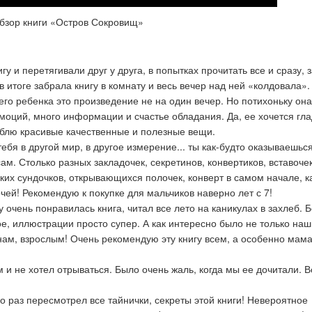
бзор книги «Остров Сокровищ»
гу и перетягивали друг у друга, в попытках прочитать все и сразу, з
 итоге забрала книгу в комнату и весь вечер над ней «колдовала».
его ребенка это произведение не на один вечер. Но потихоньку она
моций, много информации и счастье обладания. Да, ее хочется гла
Люблю красивые качественные и полезные вещи.
тебя в другой мир, в другое измерение... ты как-будто оказываешьс
м. Столько разных закладочек, секретинов, конвертиков, вставочек 
их сундочков, открывающихся полочек, конверт в самом начале, к
чей! Рекомендую к покупке для мальчиков наверно лет с 7!
у очень понравилась книга, читал все лето на каникулах в захлеб.
ое, иллюстрации просто супер. А как интересно было не только на
 нам, взрослым! Очень рекомендую эту книгу всем, а особенно мам
 и не хотел отрываться. Было очень жаль, когда мы ее дочитали.
В
ко раз пересмотрел все тайнички, секреты этой книги! Невероятное