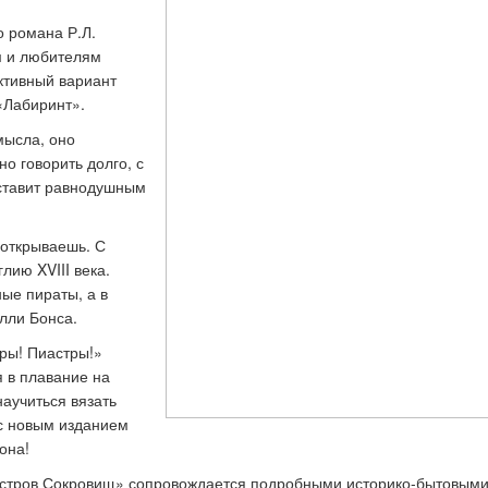
 романа Р.Л.
м и любителям
получить бонусные баллы
Как участвовать в быст
ктивный вариант
конкурсах
«Лабиринт».
мысла, оно
о говорить долго, с
оставит равнодушным
 открываешь. С
лию XVIII века.
ные пираты, а в
лли Бонса.
тры! Пиастры!»
я в плавание на
научиться вязать
 с новым изданием
она!
стров Сокровищ» сопровождается подробными историко-бытовым