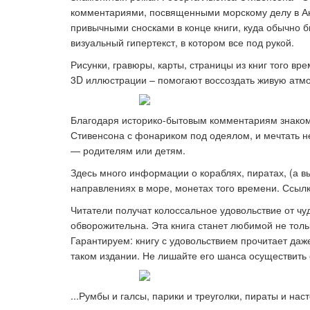
комментариями, посвященными морскому делу в Англ
привычными сносками в конце книги, куда обычно 
визуальный гипертекст, в котором все под рукой.
Рисунки, гравюры, карты, страницы из книг того в
3D иллюстрации – помогают воссоздать живую атмо
Благодаря историко-бытовым комментариям знакомы
Стивенсона с фонариком под одеялом, и мечтать не 
— родителям или детям.
Здесь много информации о кораблях, пиратах, (а в
направлениях в море, монетах того времени. Ссыл
Читатели получат колоссальное удовольствие от чу
обворожительна. Эта книга станет любимой не толь
Гарантируем: книгу с удовольствием прочитает даж
таком издании. Не лишайте его шанса осуществить 
...Румбы и галсы, парики и треуголки, пираты и на