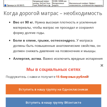
Когда дорогой матрас – необходимость
Вес от 90 кг.
Нужна высокая плотность и усиленные
материалы, чтобы матрас не проседал и сохранял
форму долгие годы.
Боли в спине, грыжи, остеохондроз.
У матраса
должны быть повышенные анатомические свойства, он
должен снижать давление на позвоночник и мышцы.
Аллергия, астма
. Важно исключить вредные испарения
и обеспечить хорошую вентиляцию – помогут
сертифицированные безопасные пены и «дышащие»
Мы в социальных сетях
чехлы.
Подружитесь с нами и получите
15 бонусных рублей
!
Сон вдвоем и разный вес.
Независимые пружины
высокого класса или беспружинные матрасы с разными
Вступить в нашу группу на Одноклассниках
зонами жесткости подарят комфортный сон обоим
партнерам.
Вступить в нашу группу ВКонтакте
Пожилой возраст или беременность.
Необходимы