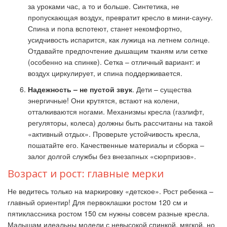
за уроками час, а то и больше. Синтетика, не
пропускающая воздух, превратит кресло в мини-сауну.
Спина и попа вспотеют, станет некомфортно,
усидчивость испарится, как лужица на летнем солнце.
Отдавайте предпочтение дышащим тканям или сетке
(особенно на спинке). Сетка – отличный вариант: и
воздух циркулирует, и спина поддерживается.
Надежность – не пустой звук
. Дети – существа
энергичные! Они крутятся, встают на колени,
отталкиваются ногами. Механизмы кресла (газлифт,
регуляторы, колеса) должны быть рассчитаны на такой
«активный отдых». Проверьте устойчивость кресла,
пошатайте его. Качественные материалы и сборка –
залог долгой службы без внезапных «сюрпризов».
Возраст и рост: главные мерки
Не ведитесь только на маркировку «детское». Рост ребенка –
главный ориентир! Для первоклашки ростом 120 см и
пятиклассника ростом 150 см нужны совсем разные кресла.
Малышам идеальны модели с невысокой спинкой, мягкой, но