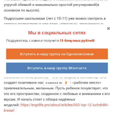
упругой обивкой и максимально простой регулировкой(в
основном по высоте).
Подросшим школьникам (лет с 10-11) уже можно смотреть в
сторону подростковых или даже «взрослых» эргономичных
кресел с высокой спинкой, подголовником(отличная штука для
Мы в социальных сетях
разгрузки шеи!) и более продвинутыми настройками(глубина
сиденья, угол наклона спинки). Всегда берите ребенка с собой
Подружитесь с нами и получите
15 бонусных рублей
!
на примерку или очень внимательно сверяйтесь с размерной
сеткой производителя!
Вступить в нашу группу на Одноклассниках
Красота – страшная сила (в хорошем смысле!). Конечно,
здоровье и комфорт – на первом месте. Но
не сбрасывайте
Вступить в нашу группу ВКонтакте
со счетов внешний вид
! Яркий, веселый цвет или кресло в
любимом оттенке ребенка – это не каприз, а мотиватор. Оно
создает позитивное настроение, делает «рабочее место»
POWERED BY
привлекательным, желанным. Пусть ребенок почувствует, что
это его пространство, созданное с любовью и вниманием к его
вкусам. И начать стоит с обзора надёжных
моделей:
https://ergolife.pro/about/articles/003-top-12-luchshikh-
kresel/