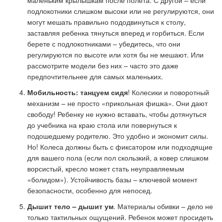
маленьким крылышкам после полета. С другой – если
подлокотники слишком высоки или не регулируются, они
могут мешать правильно пододвинуться к столу,
заставляя ребенка тянуться вперед и горбиться. Если
берете с подлокотниками – убедитесь, что они
регулируются по высоте или хотя бы не мешают. Или
рассмотрите модели без них – часто это даже
предпочтительнее для самых маленьких.
Мобильность: танцуем сидя
! Колесики и поворотный
механизм – не просто «прикольная фишка». Они дают
свободу! Ребенку не нужно вставать, чтобы дотянуться
до учебника на краю стола или повернуться к
подошедшему родителю. Это удобно и экономит силы.
Но! Колеса должны быть с фиксатором или подходящие
для вашего пола (если пол скользкий, а ковер слишком
ворсистый, кресло может стать неуправляемым
«болидом»). Устойчивость базы – ключевой момент
безопасности, особенно для непосед.
Дышит тело – дышит ум
. Материалы обивки – дело не
только тактильных ощущений. Ребенок может просидеть