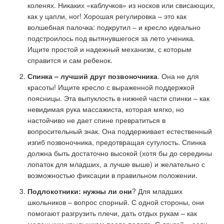
коленях. Никаких «каблучков» из носков или свисающих,
как у цапли, ног! Хорошая регулировка – это как
волшебная палочка: подкрутил – и кресло идеально
подстроилось под вытянувшегося за лето ученика.
Ищите простой и надежный механизм, с которым
справится и сам ребенок.
Спинка – лучший друг позвоночника
. Она не для
красоты! Ищите кресло с выраженной поддержкой
поясницы. Эта выпуклость в нижней части спинки – как
невидимая рука массажиста, которая мягко, но
настойчиво не дает спине превратиться в
вопросительный знак. Она поддерживает естественный
изгиб позвоночника, предотвращая сутулость. Спинка
должна быть достаточно высокой (хотя бы до середины
лопаток для младших, а лучше выше) и желательно с
возможностью фиксации в правильном положении.
Подлокотники: нужны ли они
? Для младших
школьников – вопрос спорный. С одной стороны, они
помогают разгрузить плечи, дать отдых рукам – как