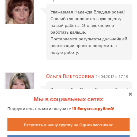
Уважаемая Надежда Владимировна!
Спасибо за положительную оценку
нашей работы. Это вдохновляет
работать дальше.
Постараемся результаты дальнейшей
реализации проекта оформить в
новую работу.
Ольга Викторовна
14.04.2012 в 17:18
Здравствуйте, Слава, Руслан и Диана!
С большим интересом ознакомилась
Мы в социальных сетях
с вашим проектом. Работа построена
Подружитесь с нами и получите
15 бонусных рублей
!
грамотно. Справились с
поставленными задачами. Желаю
успехов в конкурсе!
Вступить в нашу группу на Одноклассниках