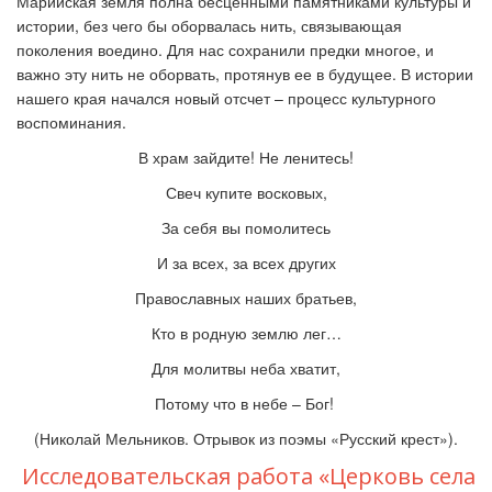
Марийская земля полна бесценными памятниками культуры и
истории, без чего бы оборвалась нить, связывающая
поколения воедино. Для нас сохранили предки многое, и
важно эту нить не оборвать, протянув ее в будущее. В истории
нашего края начался новый отсчет – процесс культурного
воспоминания.
В храм зайдите! Не ленитесь!
Свеч купите восковых,
За себя вы помолитесь
И за всех, за всех других
Православных наших братьев,
Кто в родную землю лег…
Для молитвы неба хватит,
Потому что в небе – Бог!
(Николай Мельников. Отрывок из поэмы
«
Русский крест
»
).
Исследовательская работа «Церковь села