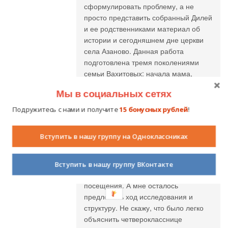
сформулировать проблему, а не
просто представить собранный Дилей
и ее родственниками материал об
истории и сегодняшнем дне церкви
села Азаново. Данная работа
подготовлена тремя поколениями
семьи Вахитовых: начала мама,
продолжила старшая дочь, а
Мы в социальных сетях
закончила - младшая. Они все
являются прихожанами храма.
Подружитесь с нами и получите
15 бонусных рублей
!
Диляра посещает наш храм с
раннего детства и является
Вступить в нашу группу на Одноклассниках
свидетелем изменений и в храме, и в
отношении к нему односельчан. Она
выясняла как люди относятся к храму
Вступить в нашу группу ВКонтакте
и что испытывают после его
посещения. А мне осталось
предложить ход исследования и
структуру. Не скажу, что было легко
объяснить четверокласснице