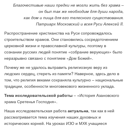
Благочестивые наши предки не могли жить без храма –
он был так же необходим для души народа,
как дом и пища для его телесного существования.
Патриарх Московский и всея Руси
Алексей ΙΙ.
Распространение христианства на Руси сопровождалось
строительством храмов. Они становились сосредоточением
церковной жизни и православной культуры, поэтому в
сознании русских людей понятие «собрание верующих» было
неразрывно связано с понятием «Дом Божий».
Почему же не удалось вытравить религиозную веру из
людских сердец, стереть из памяти? Наверное, здесь дело в
том, что религия веками сохраняла культурно – национальные
традиции, особенности многовекового жизненного уклада.
Тема исследовательской работы
– «История Азановского
храма Сретенья Господня».
Наша исследовательская работа
актуальна
, так как в ней
рассматривается тема изучения наших духовных и
исторических корней. На уроках ИЗО и МХК учащиеся