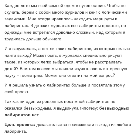
Каждое лето мы всей семьей едем в путешествие. Чтобы не
скучать, берем с собой много журналов и книг с логическими
задачками. Мне всегда нравилось находить маршруты в
лабиринтах. В детских журналах все лабиринты простые, но
однажды мне встретился довольно сложный, над которым я
трудилась дольше обычного.
И я задумалась, а нет ли таких лабиринтов, из которых нельзя
найти выход? Может быть, в журналах специально рисуют
такие, из которых легко выбраться, чтобы не расстраивать
детей? В пятом классе мы начали изучать очень интересную
науку – геометрию. Может она ответит на мой вопрос?
И я решила узнать о лабиринтах больше и посвятила этому
свой проект.
Так как ни один из решенных пока мной лабиринтов не
оказался безвыходным, я выдвинула гипотезу:
безвыходных
лабиринтов нет
.
Цель проекта:
доказательство возможности выхода из любого
лабиринта.