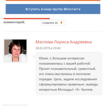
Комментарии (
7
)
Вступить в нашу группу ВКонтакте
Авторизуйтесь на сайте
, чтобы вы могли оставить свой
комментарий.
POWERED BY
Маслова Лариса Андреевна
28.02.2015 в 20:43
Юлия, с большим интересом
познакомилась с вашей работой.
Проект познавательный, грамотный,
его этапы выстроены в логичном
порядке. Цель, задачи исследования
сформулированы правильно, выводы
конкретные.Молодцы! «5» баллов.