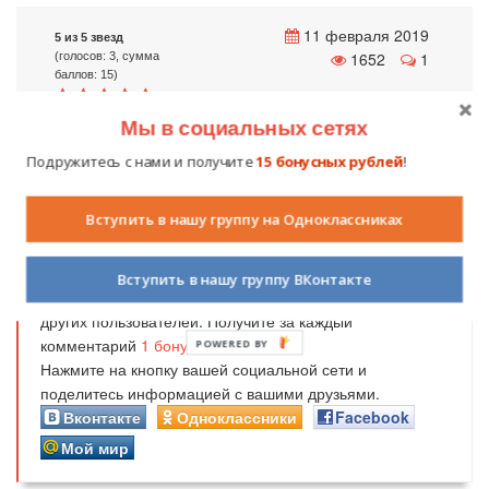
11 февраля 2019
5 из 5 звезд
1652
1
(голосов: 3, сумма
баллов: 15)
Мы в социальных сетях
Подружитесь с нами и получите
15 бонусных рублей
!
Получайте бонусные рубли за вашу
Вступить в нашу группу на Одноклассниках
активность!
Дорогие читатели,
оставьте свой комментарий
об
Вступить в нашу группу ВКонтакте
этой статье. Ваше мнение очень важно для нас и для
других пользователей. Получите за каждый
комментарий
1
бонусный рубль
!
POWERED BY
Нажмите на кнопку вашей социальной сети и
поделитесь информацией с вашими друзьями.
Вконтакте
Одноклассники
Facebook
Мой мир