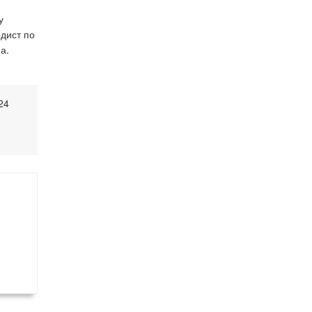
у
дист по
а.
24