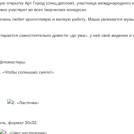
ую открытку Арт Город (спец.диплом), участница международного 
 участвует во всех творческих конкурсах.
 очень любит кропотливую и мелкую работу. Маша увлекается музы
получить бонусные баллы
Как участвовать в быст
конкурсах
тарается самостоятельно довести «до ума», у неё своё видение и 
 фломастеры.
ель, формат 30х32.