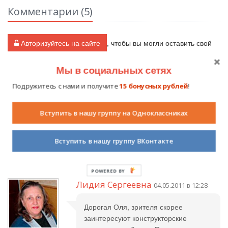
Комментарии (
5
)
Авторизуйтесь на сайте
, чтобы вы могли оставить свой
комментарий.
Мы в социальных сетях
Подружитесь с нами и получите
15 бонусных рублей
!
Наталья
29.04.2011 в 22:54
Вступить в нашу группу на Одноклассниках
Оля, прекрасный рисунок! У тебя
хорошо развито творческое
Вступить в нашу группу ВКонтакте
воображение!
POWERED BY
Лидия Сергеевна
04.05.2011 в 12:28
Дорогая Оля, зрителя скорее
заинтересуют конструкторские