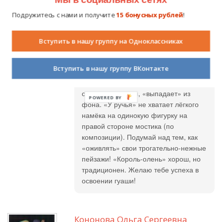
понравилась зарисовка «Вечер»:
Подружитесь с нами и получите
15 бонусных рублей
!
интуитивно подобранные сочетания
цветов создают неповторимое
ощущение завершающегося дня.
Вступить в нашу группу на Одноклассниках
Заметно, что ты – девочка,
чувствующая мир вокруг себя.
Вступить в нашу группу ВКонтакте
Хорошо выполнено оформление в
работе «Рассвет». А вот конь не
сочетается с ним, «выпадает» из
POWERED BY
фона. «У ручья» не хватает лёгкого
намёка на одинокую фигурку на
правой стороне мостика (по
композиции). Подумай над тем, как
«оживлять» свои трогательно-нежные
пейзажи! «Король-олень» хорош, но
традиционен. Желаю тебе успеха в
освоении гуаши!
Кононова Ольга Сергеевна