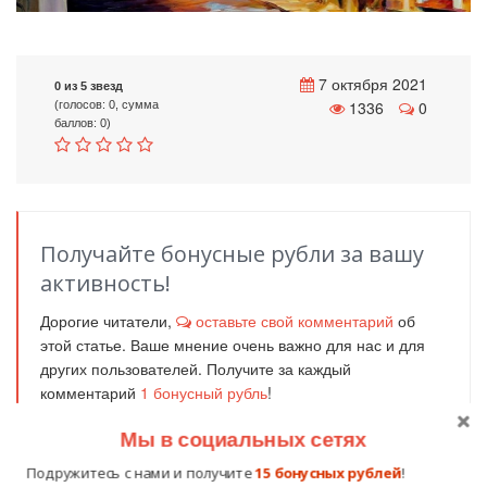
7 октября 2021
0 из 5 звезд
1336
0
(голосов: 0, сумма
баллов: 0)
Получайте бонусные рубли за вашу
активность!
Дорогие читатели,
оставьте свой комментарий
об
этой статье. Ваше мнение очень важно для нас и для
других пользователей. Получите за каждый
комментарий
1
бонусный рубль
!
Нажмите на кнопку вашей социальной сети и
Мы в социальных сетях
поделитесь информацией с вашими друзьями.
Вконтакте
Одноклассники
Facebook
Подружитесь с нами и получите
15 бонусных рублей
!