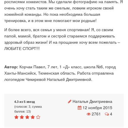
росписями хоккеистов. Мы сделали фотографию на память. Я
очень хочу стать таким же смелым, ловким игроком своей
хоккейной команды. Но пока необходима большая
тренировка, и в этом мне помогают мои родные!
И более всего, вся семья у меня спортивная! Я, со своим
папой, мамой, братом и сестрой стараемся поддерживать
здоровый образ жизни! И на прощание хочу всем пожелать –
ЛЮБИТЕ СПОРТ!!!
Автор:
Корчак Павел, 7 лет, 1 «Д» класс, школа №6, город
Ханты-Мансийск, Тюменская область. Работа отправлена
логопедом Чикиревой Натальей Дмитриевной.
Наталья Дмитриевна
4.3 из 5 звезд
12 ноября 2015
(голосов: 3, сумма
баллов: 13)
2761
4