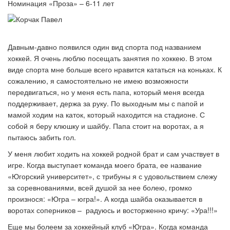
Номинация «Проза» – 6-11 лет
Давным-давно появился один вид спорта под названием
хоккей. Я очень люблю посещать занятия по хоккею. В этом
виде спорта мне больше всего нравится кататься на коньках. К
сожалению, я самостоятельно не имею возможности
передвигаться, но у меня есть папа, который меня всегда
поддерживает, держа за руку. По выходным мы с папой и
мамой ходим на каток, который находится на стадионе. С
собой я беру клюшку и шайбу. Папа стоит на воротах, а я
пытаюсь забить гол.
У меня любит ходить на хоккей родной брат и сам участвует в
игре. Когда выступает команда моего брата, ее название
«Югорский университет», с трибуны я с удовольствием слежу
за соревнованиями, всей душой за нее болею, громко
произнося: «Югра
–
югра!». А когда шайба оказывается в
воротах соперников
–
радуюсь и восторженно кричу: «Ура!!!
»
Еще мы болеем за хоккейный клуб «Югра». Когда команда