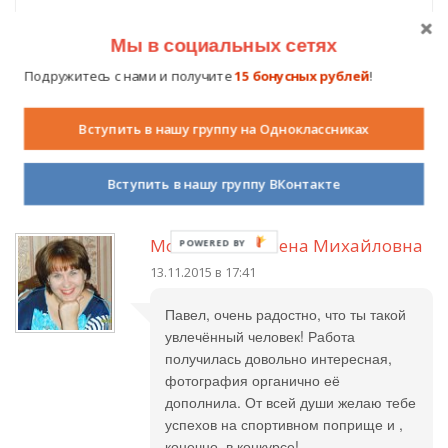
Мы в социальных сетях
Комментарии (
4
)
Подружитесь с нами и получите
15 бонусных рублей
!
Вступить в нашу группу на Одноклассниках
Авторизуйтесь на сайте
, чтобы вы могли оставить свой
комментарий.
Вступить в нашу группу ВКонтакте
Московкина Елена Михайловна
POWERED BY
13.11.2015 в 17:41
Павел, очень радостно, что ты такой
увлечённый человек! Работа
получилась довольно интересная,
фотография органично её
дополнила. От всей души желаю тебе
успехов на спортивном поприще и ,
конечно, в конкурсе!