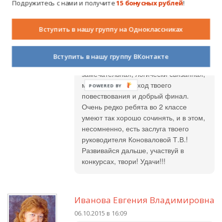
Подружитесь с нами и получите
15 бонусных рублей
!
Людмила Викторовна
Вступить в нашу группу на Одноклассниках
26.09.2015 в
18:16
Вступить в нашу группу ВКонтакте
Юлия, ты - умничка, сказка
замечательная, логически связанная,
мне понравился ход твоего
POWERED
повествования и добрый финал.
BY
Очень редко ребята во 2 классе
умеют так хорошо сочинять, и в этом,
несомненно, есть заслуга твоего
руководителя Коноваловой Т.В.!
Развивайся дальше, участвуй в
конкурсах, твори! Удачи!!!
Иванова Евгения Владимировна
06.10.2015 в 16:09