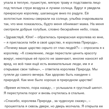
упала в теплую, пушистую, мягкую траву и подставила лицо
под теплые струи воздуха и лучики солнца. Вдруг я увидела
прекрасную королеву, шагающую вниз по радуге. Её
золотистые локоны сверкали на солнце, улыбка очаровывала
так, что мне показалось, будто меня обнимает мама. На меня
смотрели добрые голубые, словно бескрайнее небо, глаза.
«Здравствуй, Юля!
–
обратилась прекрасная королева ко мне,
–
я пригласила тебя в своё царство, я королева Природа».
«Почему ваше царство скрыто от глаз людей?»
–
спросила я к
королеву. «К сожалению, люди перестали ценить красоту
вокруг, некоторые её просто не замечают, многие наносят ей
вред, но всё-таки ещё есть внимательные люди, им я и
открываю свои тайны»,
–
ответила королева Природа. Мы
гуляли до самого вечера. Как здорово быть наедине с
природой. Как мне было хорошо в природном царстве!
«Время истекло, пора назад»,
–
услышала я грустный шепот.
Я переступила порог и вновь очутилась в спальне.
«Спасибо, королева Природа , за чудесную сказку»,
–
прошептала я сквозь двери, но дверь молчала. Я открыла ее