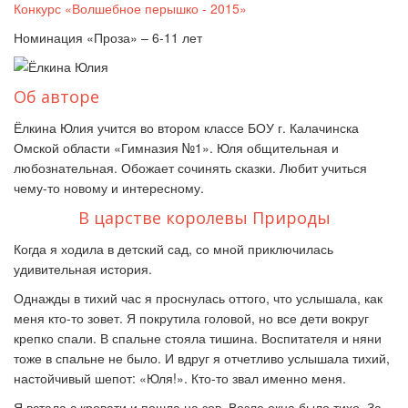
Конкурс «Волшебное перышко - 2015»
Номинация «Проза» – 6-11 лет
Об авторе
Ёлкина Юлия учится во втором классе БОУ г. Калачинска
Омской области «Гимназия №1». Юля общительная и
любознательная. Обожает сочинять сказки. Любит учиться
чему-то новому и интересному.
В царстве королевы Природы
Когда я ходила в детский сад, со мной приключилась
удивительная история.
Однажды в тихий час я проснулась оттого, что услышала, как
меня кто-то зовет. Я покрутила головой, но все дети вокруг
крепко спали. В спальне стояла тишина. Воспитателя и няни
тоже в спальне не было. И вдруг я отчетливо услышала тихий,
настойчивый шепот: «Юля!». Кто-то звал именно меня.
Я встала с кровати и пошла на зов. Возле окна было тихо. За