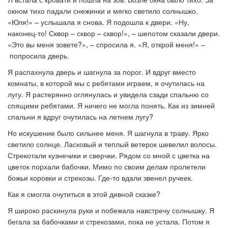
окном тихо падали снежинки и мягко светило солнышко.
«Юля!»
–
услышала я снова. Я подошла к двери. «Ну,
наконец-то! Сквор – сквор
–
сквор!»,
–
шепотом сказали двери.
«Это вы меня зовете?»,
–
спросила я. «Я, открой меня!»
–
попросила дверь.
Я распахнула дверь и шагнула за порог. И вдруг вместо
комнаты, в которой мы с ребятами играем, я очутилась на
лугу. Я растерянно оглянулась и увидела сзади спальню со
спящими ребятами. Я ничего не могла понять. Как из зимней
спальни я вдруг очутилась на летнем лугу?
Но искушение было сильнее меня. Я шагнула в траву. Ярко
светило солнце. Ласковый и теплый ветерок шевелил волосы.
Стрекотали кузнечики и сверчки. Рядом со мной с цветка на
цветок порхали бабочки. Мимо по своим делам пролетели
божьи коровки и стрекозы. Где-то вдали звенел ручеек.
Как я смогла очутиться в этой дивной сказке?
Я широко раскинула руки и побежала навстречу солнышку. Я
бегала за бабочками и стрекозами, пока не устала. Потом я