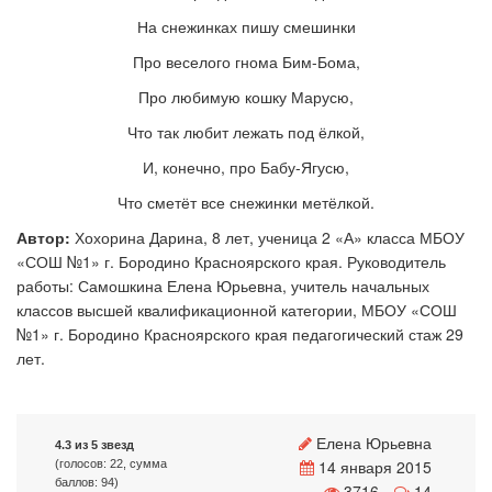
На снежинках пишу смешинки
Про веселого гнома Бим-Бома,
Про любимую кошку Марусю,
Что так любит лежать под ёлкой,
И, конечно, про Бабу-Ягусю,
Что сметёт все снежинки метёлкой.
Автор:
Хохорина Дарина, 8 лет, ученица 2 «А» класса МБОУ
«СОШ №1» г. Бородино Красноярского края. Руководитель
работы: Самошкина Елена Юрьевна, учитель начальных
классов высшей квалификационной категории, МБОУ «СОШ
№1» г. Бородино Красноярского края педагогический стаж 29
лет.
Елена Юрьевна
4.3 из 5 звезд
14 января 2015
(голосов: 22, сумма
баллов: 94)
3716
14