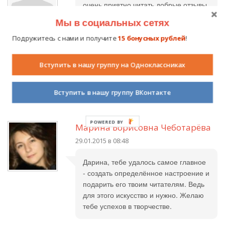
очень приятно читать добрые отзывы
о моем стихотворении!
Мы в социальных сетях
Подружитесь с нами и получите
15 бонусных рублей
!
Любовь Евгеньевна
28.01.2015 в 19:55
Вступить в нашу группу на Одноклассниках
Умница. Светло, тепло и душевно.
Побольше таких чудных стихов!
Вступить в нашу группу ВКонтакте
POWERED BY
Марина Борисовна Чеботарёва
29.01.2015 в 08:48
Дарина, тебе удалось самое главное
- создать определённое настроение и
подарить его твоим читателям. Ведь
для этого искусство и нужно. Желаю
тебе успехов в творчестве.