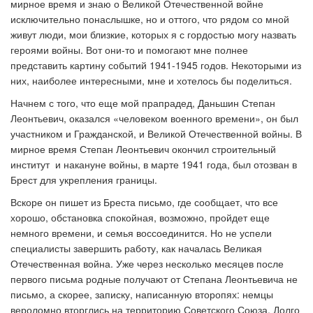
мирное время и знаю о Великой Отечественной войне
исключительно понаслышке, но и оттого, что рядом со мной
живут люди, мои близкие, которых я с гордостью могу назвать
героями войны. Вот они-то и помогают мне полнее
представить картину событий 1941-1945 годов. Некоторыми из
них, наиболее интересными, мне и хотелось бы поделиться.
Начнем с того, что еще мой прапрадед, Даньшин Степан
Леонтьевич, оказался «человеком военного времени», он был
участником и Гражданской, и Великой Отечественной войны. В
мирное время Степан Леонтьевич окончил строительный
институт и накануне войны, в марте 1941 года, был отозван в
Брест для укрепления границы.
Вскоре он пишет из Бреста письмо, где сообщает, что все
хорошо, обстановка спокойная, возможно, пройдет еще
немного времени, и семья воссоединится. Но не успели
специалисты завершить работу, как началась Великая
Отечественная война. Уже через несколько месяцев после
первого письма родные получают от Степана Леонтьевича не
письмо, а скорее, записку, написанную второпях: немцы
вероломно вторглись на территорию Советского Союза. Долго