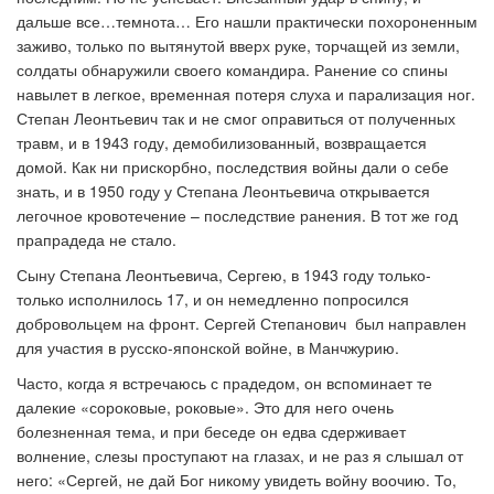
дальше все…темнота… Его нашли практически похороненным
заживо, только по вытянутой вверх руке, торчащей из земли,
солдаты обнаружили своего командира. Ранение со спины
навылет в легкое, временная потеря слуха и парализация ног.
Степан Леонтьевич так и не смог оправиться от полученных
травм, и в 1943 году, демобилизованный, возвращается
домой. Как ни прискорбно, последствия войны дали о себе
знать, и в 1950 году у Степана Леонтьевича открывается
легочное кровотечение – последствие ранения. В тот же год
прапрадеда не стало.
Сыну Степана Леонтьевича, Сергею, в 1943 году только-
только исполнилось 17, и он немедленно попросился
добровольцем на фронт. Сергей Степанович был направлен
для участия в русско-японской войне, в Манчжурию.
Часто, когда я встречаюсь с прадедом, он вспоминает те
далекие «сороковые, роковые». Это для него очень
болезненная тема, и при беседе он едва сдерживает
волнение, слезы проступают на глазах, и не раз я слышал от
него: «Сергей, не дай Бог никому увидеть войну воочию. То,