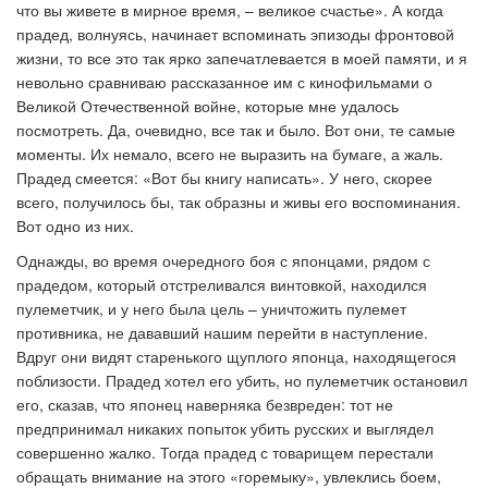
что вы живете в мирное время, – великое счастье». А когда
прадед, волнуясь, начинает вспоминать эпизоды фронтовой
жизни, то все это так ярко запечатлевается в моей памяти, и я
невольно сравниваю рассказанное им с кинофильмами о
Великой Отечественной войне, которые мне удалось
посмотреть. Да, очевидно, все так и было. Вот они, те самые
моменты. Их немало, всего не выразить на бумаге, а жаль.
Прадед смеется: «Вот бы книгу написать». У него, скорее
всего, получилось бы, так образны и живы его воспоминания.
Вот одно из них.
Однажды, во время очередного боя с японцами, рядом с
прадедом, который отстреливался винтовкой, находился
пулеметчик, и у него была цель – уничтожить пулемет
противника, не дававший нашим перейти в наступление.
Вдруг они видят старенького щуплого японца, находящегося
поблизости. Прадед хотел его убить, но пулеметчик остановил
его, сказав, что японец наверняка безвреден: тот не
предпринимал никаких попыток убить русских и выглядел
совершенно жалко. Тогда прадед с товарищем перестали
обращать внимание на этого «горемыку», увлеклись боем,