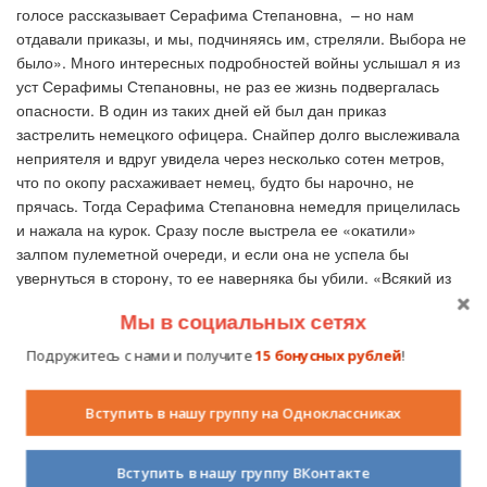
голосе рассказывает Серафима Степановна, – но нам
отдавали приказы, и мы, подчиняясь им, стреляли. Выбора не
было». Много интересных подробностей войны услышал я из
уст Серафимы Степановны, не раз ее жизнь подвергалась
опасности. В один из таких дней ей был дан приказ
застрелить немецкого офицера. Снайпер долго выслеживала
неприятеля и вдруг увидела через несколько сотен метров,
что по окопу расхаживает немец, будто бы нарочно, не
прячась. Тогда Серафима Степановна немедля прицелилась
и нажала на курок. Сразу после выстрела ее «окатили»
залпом пулеметной очереди, и если она не успела бы
увернуться в сторону, то ее наверняка бы убили. «Всякий из
нас находился в то время на волосок от смерти. Кому-то не
Мы в социальных сетях
повезло, волосок разорвался», – горько шутит Серафима
Степановна.
Подружитесь с нами и получите
15 бонусных рублей
!
Бесспорно, каждый, кто защищал нашу страну в те далекие
военные годы, достоин звания героя. Хотя бы потому, что не
Вступить в нашу группу на Одноклассниках
струсил, взял в руки оружие для защиты Отечества.
Осмысливая данный исторический факт, я сожалею только об
Вступить в нашу группу ВКонтакте
одном: погибли десятки миллионов ни в чем неповинных