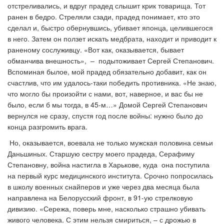
отстреливались, и вдруг прадед слышит крик товарища. Тот
ранен в бедро. Стреляли сзади, прадед понимает, кто это
сделал и, быстро обернувшись, убивает японца, целившегося
в него. Затем он ползет искать медбрата, находит и приводит к
раненому сослуживцу. «Вот как, оказывается, бывает
обманчива внешность», – подытоживает Сергей Степанович.
Вспоминая былое, мой прадед обязательно добавит, как он
счастлив, что им удалось-таки победить противника. «Не знаю,
что могло бы произойти с нами, вот, наверное, и вас бы не
было, если б мы тогда, в 45-м…» Домой Сергей Степанович
вернулся не сразу, спустя год после войны: нужно было до
конца разгромить врага.
Но, оказывается, воевала не только мужская половина семьи
Даньшиных. Старшую сестру моего прадеда, Серафиму
Степановну, война настигла в Харькове, куда она поступила
на первый курс медицинского института. Срочно попросилась
в школу военных снайперов и уже через два месяца была
направлена на Белорусский фронт, в 91-ую стрелковую
дивизию. «Сережа, поверь мне, насколько страшно убивать
живого человека. С этим нельзя смириться, – с дрожью в