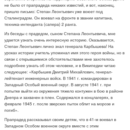
не было от прапрадеда никаких известий, и вот, наконец,
пришло письмо: Степан Леонтьевич уже воюет под
Сталинградом. Он воевал на фронте в звании капитана,
техника-интенданта (сапера) 2 ранга.
Из беседы с прадедом, сыном Степана Леонтьевича, мне
удается узнать очень интересную историю. Оказывается,
Степан Леонтьевич лично знал генерала Карбышева! На
уроках истории учитель упоминал имя этого героя войны, но в
связи с открывшимися обстоятельствами мне захотелось
подробнее узнать об этом человеке, и в Википедии читаю
следующее: «Карбышев Дмитрий Михайлович, генерал-
лейтенант инженерных войск. В 1941 г. командирован в
Западный Особый военный округ. В августе 1941 г. при
попытке выйти из окружения тяжело контужен в бою в районе
Днепра и захвачен в плен. Содержался в концлагерях, в
феврале 1945 г. после зверских пыток облит на морозе и
погиб».
Прапрадед рассказывал своим детям, что в 41-м воевал в
Западном Особом военном округе вместе с этим