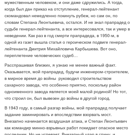
мужественным человеком, и они даже сдружились. А тогда,
когда был дан приказ на отступление, генерал-лейтенант
скомандовал немедленно покинуть рубеж, но сам он, по
словам Степана Леонтьевича, остался. И не знал прапрадед о
судьбе генерал-лейтенанта, а все интересовался, так и умер в
неведении. Как раз в год смерти прапрадеда, в 1950-м, в
одной из газет вышла статья о героическом подвиге генерал-
лейтенанта Дмитрия Михайловича Карбышева. Вот оно,
переплетение человеческих судеб…
Расспрашивая близких, я узнаю не менее важный факт.
Оказывается, мой прапрадед, будучи инженером-строителем,
в мирное время до войны руководил строительством
сахарного завода, что особенно приятно, поскольку район
одноименного завода является моей малой родиной! Но тот,
что строил он, был вывезен до войны в другой город.
В 1943 году, в самый разгар войны, мой прапрадед получает
задание заминировать и впоследствии взорвать мост.
Внезапно начинается воздушная атака, и Степан Леонтьевич
как командир минно-взрывных работ покидает опасное место
последним. Но не успевает. Внезапный удар в спину, и