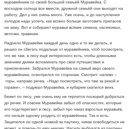
муравейнике со своей большой семьёй Муравейка. С
восходом солнца все вместе, дружной семьёй они выходят на
работу. Дел у них очень много. Уже осень, и до наступления
холодов надо успеть, как можно больше заготовить припасов
на зиму. Вот и собирают муравьи всякие семена, насекомых,
веточки, травинки.
Надоело Муравейке каждый день одно и то же делать, и
решил он сбегать подальше от муравейника, чтоб посмотреть,
что же там, в лесу ещё интересного есть, чтобы длинными
зимними днями вспоминать про свои путешествия и
приключения. Забрался Муравейка на самый верх своего
муравейника, осмотрелся по сторонам. Смотрит: налево
–
горы, направо речка.
«
Надо посмотреть, что там за рекой и
горами
»
,
–
подумал Муравейка, и кубарем скатился вниз.
Бежит по лесу, уже очень ему не терпится поскорей добраться
до речки. И совсем Муравейка забыл об опасностях, которые
его подстерегают в лесу, забыл про наказ взрослых муравьёв,
что нельзя одному уходить от муравейника. Так и есть.
Зацепился он одной ножкой за паутину, никак освободиться не
может, и помочь-то ему некому. Насилу выбрался из паутины.