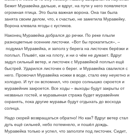
Бежит Муравейка дальше, и вдруг, на пути у него появляется
огромная птица. Это была важная ворона. Она так была
занята своим делом, что, к счастью, не заметила Муравейку.
Ворона клевала ягоды с кустиков.
Наконец Муравейка добрался до речки. По реке плыли
разноцветные осенние листочки.
«
Вот бы прокатиться
»
,
–
подумал Муравейка, и заполз у берега на листочек берёзки и
поплыл. Плывёт, как на плоту, и ни о чём не думает. Вдруг
задул сильный ветер, и листочек с Муравейкой поплыл ещё
быстрей. Ударился листочек о берег. и Муравейка свалился с
него. Промочил Муравейка ножки в воде, стало ему неуютно и
холодно. И тут он вспомнил, что скоро солнышко скроется и
муравейник закроется. Все ходы
–
выходы будут закрыты от
незваных гостей, и муравьиная стража будет муравейник
охранять, пока другие муравьи будут отдыхать до восхода
солнца.
Надо скорей возвращаться обратно! Но как? Вдруг ветер стал
дуть ещё сильней, небо потемнело, и пошёл дождь.
Муравейка только и успел, что заползти под листочек. Сидит,