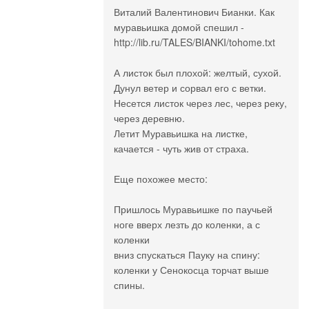
Виталий Валентинович Бианки. Как
муравьишка домой спешил -
http://lib.ru/TALES/BIANKI/tohome.txt
А листок был плохой: желтый, сухой.
Дунул ветер и сорвал его с ветки.
Несется листок через лес, через реку,
через деревню.
Летит Муравьишка на листке,
качается - чуть жив от страха.
Еще похожее место:
Пришлось Муравьишке по паучьей
ноге вверх лезть до коленки, а с
коленки
вниз спускаться Пауку на спину:
коленки у Сенокосца торчат выше
спины.