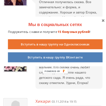
Отличная получилась сказка. Все
замечательно: и форма, и
содержание. Хороши и автор Егорка,
и герой сказки Муравейка. Можно
целый цикл историй про Муравейку
Мы в социальных сетях
сочинить. Скорее бы сам Егор смог
Подружитесь с нами и получите
15 бонусных рублей
!
свои сказки записывать.
Вступить в нашу группу на Одноклассниках
Гришина Татьяна
02.11.2014 в 13:18
Вступить в нашу группу ВКонтакте
Наш Егорка замечательный , добрый
мальчик. Его сказки очень любят
слушать дети в группе нашего
детского сада. Я очень рада, что
сказку отметили. Удачи, Егорка!
Хикари
03.11.2014 в 19:15