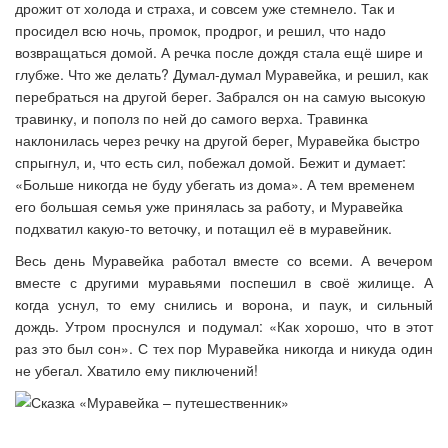
дрожит от холода и страха, и совсем уже стемнело. Так и
просидел всю ночь, промок, продрог, и решил, что надо
возвращаться домой. А речка после дождя стала ещё шире и
глубже. Что же делать? Думал-думал Муравейка, и решил, как
перебраться на другой берег. Забрался он на самую высокую
травинку, и пополз по ней до самого верха. Травинка
наклонилась через речку на другой берег, Муравейка быстро
спрыгнул, и, что есть сил, побежал домой. Бежит и думает:
«
Больше никогда не буду убегать из дома
»
. А тем временем
его большая семья уже принялась за работу, и Муравейка
подхватил какую-то веточку, и потащил её в муравейник.
Весь день Муравейка работал вместе со всеми. А вечером
вместе с другими муравьями поспешил в своё жилище. А
когда уснул, то ему снились и ворона, и паук, и сильный
дождь. Утром проснулся и подумал: «Как хорошо, что в этот
раз это был сон
»
. С тех пор Муравейка никогда и никуда один
не убегал. Хватило ему пиключений!