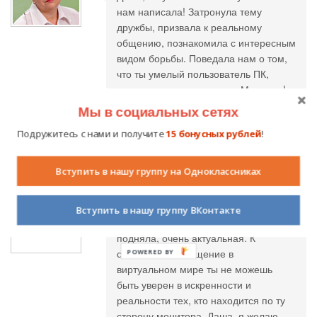
нам написала! Затронула тему
дружбы, призвала к реальному
общению, познакомила с интересным
видом борьбы. Поведала нам о том,
что ты умелый пользователь ПК,
пользуешься интернетом. Молодец!
Только не очень увлекайся
Мы в социальных сетях
компьютерными играми ( не более
Подружитесь с нами и получите
15 бонусных рублей
!
15-20 минут)! Береги свое здоровье.
Вступить в нашу группу на Одноклассниках
Инна Пономарева
30.09.2014 в 17:18
Вступить в нашу группу ВКонтакте
Даша, молодец!Тема, которую ты
подняла, очень актуальная. К
сожалению, в общение в
виртуальном мире ты не можешь
быть уверен в искренности и
реальности тех, кто находится по ту
сторону монитора. Даша, я желаю