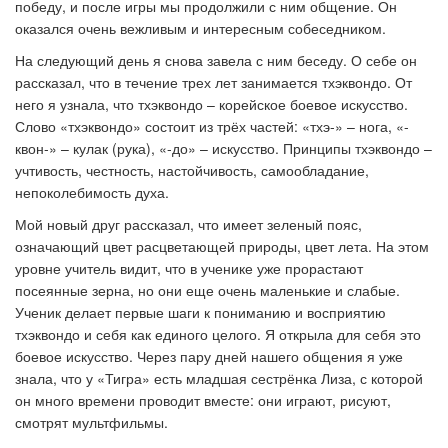
победу, и после игры мы продолжили с ним общение. Он
оказался очень вежливым и интересным собеседником.
На следующий день я снова завела с ним беседу. О себе он
рассказал, что в течение трех лет занимается тхэквондо. От
него я узнала, что тхэквондо – корейское боевое искусство.
Слово «тхэквондо» состоит из трёх частей: «тхэ-» – нога, «-
квон-» – кулак (рука), «-до» – искусство. Принципы тхэквондо –
учтивость, честность, настойчивость, самообладание,
непоколебимость духа.
Мой новый друг рассказал, что имеет зеленый пояс,
означающий цвет расцветающей природы, цвет лета. На этом
уровне учитель видит, что в ученике уже прорастают
посеянные зерна, но они еще очень маленькие и слабые.
Ученик делает первые шаги к пониманию и восприятию
тхэквондо и себя как единого целого. Я открыла для себя это
боевое искусство. Через пару дней нашего общения я уже
знала, что у «Тигра» есть младшая сестрёнка Лиза, с которой
он много времени проводит вместе: они играют, рисуют,
смотрят мультфильмы.