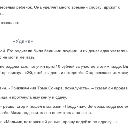
есёлый ребёнок. Она уделяет много времени спорту, дружит с
ть.
к стать экспертом наших
Как правильно оформить р
 взрослого.
конкурсов
для публикации
«Удача»
ой. Его родители были бедными людьми, и их денег едва хватало н
р не мог и мечтать.
е радоваться, получил приз 10 рублей за участие в олимпиаде. Вд
ор крикнул: «Эй, стой, ты деньги потерял!». Старшеклассник махн
.
азин. «Приключения Тома Сойера, пожалуйста»,
–
сказал он прода
ица и протянула ему книгу и сдачу.
–
решил Егор и пошёл в магазин «Продукты». Вечером, когда все е
зло!». Мама подозрительно посмотрела на сына.
ие «Мальчик, потерявший деньги, прошу подойти по адресу…»