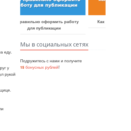
аботу
Как получить бонусные баллы
Как у
Мы в социальных сетях
а еду.
Подружитесь с нами и получите
бонусных рублей
!
15
руг у
ул рукой
вщице.
ли