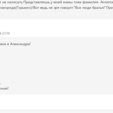
ог не написать.Представляешь,у моей мамы тоже фамилия- Антипов
вгорода(Горького)!Вот ведь не зря говорят:"Все люди-братья!''При
в 22:02
вна и Александра!
,
сным!