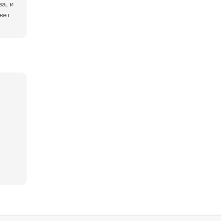
а, и
вет