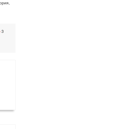
ория,
3