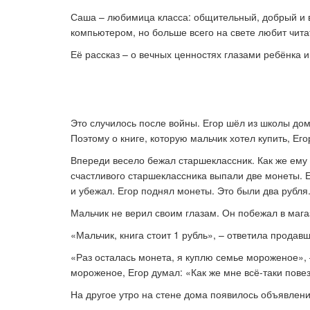
Саша
–
любимица класса: общительный, добрый и в
компьютером, но больше всего на свете любит чита
Ка
Её рассказ
–
о вечных ценностях глазами ребёнка и
Это случилось после войны. Егор шёл из школы дом
Поэтому о книге, которую мальчик хотел купить, Его
Впереди весело бежал старшеклассник. Как же ему н
счастливого старшеклассника выпали две монеты. Ег
и убежал. Егор поднял монеты. Это были два рубля
Мальчик не верил своим глазам. Он побежал в маг
«Мальчик, книга стоит 1 рубль»,
–
ответила продавщ
«Раз осталась монета, я куплю семье мороженое»,
мороженое, Егор думал: «Как же мне всё-таки пове
На другое утро на стене дома появилось объявлен