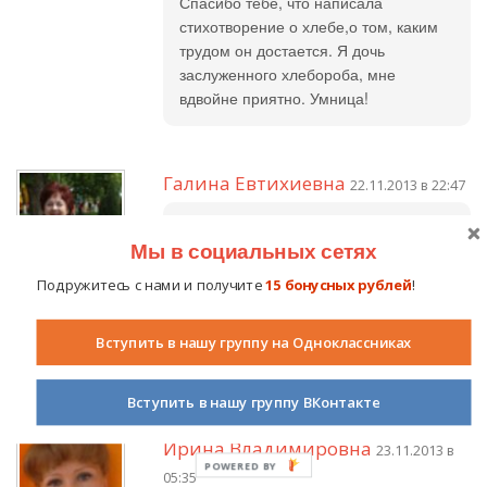
Спасибо тебе, что написала
стихотворение о хлебе,о том, каким
трудом он достается. Я дочь
заслуженного хлебороба, мне
вдвойне приятно. Умница!
Галина Евтихиевна
22.11.2013 в 22:47
Света, 5 баллов!!!!
Мы в социальных сетях
Подружитесь с нами и получите
15 бонусных рублей
!
Галина Евтихиевна
22.11.2013 в 22:48
Вступить в нашу группу на Одноклассниках
Света, а Светозар, прав!
Вступить в нашу группу ВКонтакте
Ирина Владимировна
23.11.2013 в
05:35