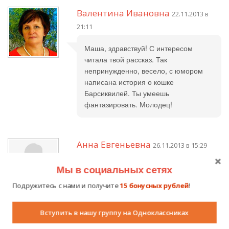
Валентина Ивановна
22.11.2013 в
21:11
Маша, здравствуй! С интересом
читала твой рассказ. Так
непринужденно, весело, с юмором
написана история о кошке
Барсиквилей. Ты умеешь
фантазировать. Молодец!
Анна Евгеньевна
26.11.2013 в 15:29
Спасибо, я рада, что Вам
Мы в социальных сетях
понравилось!:)
Подружитесь с нами и получите
15 бонусных рублей
!
Вступить в нашу группу на Одноклассниках
Ксения
23.11.2013 в 12:51