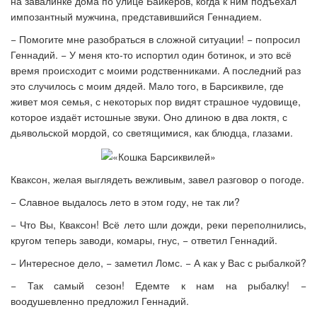
на завалинке дома по улице Байкеров, когда к ним подъехал
импозантный мужчина, представившийся Геннадием.
− Помогите мне разобраться в сложной ситуации! − попросил
Геннадий. − У меня кто-то испортил один ботинок, и это всё
время происходит с моими родственниками. А последний раз
это случилось с моим дядей. Мало того, в Барсиквиле, где
живет моя семья, с некоторых пор видят страшное чудовище,
которое издаёт истошные звуки. Оно длиною в два локтя, с
дьявольской мордой, со светящимися, как блюдца, глазами.
Кваксон, желая выглядеть вежливым, завел разговор о погоде.
− Славное выдалось лето в этом году, не так ли?
− Что Вы, Кваксон! Всё лето шли дожди, реки переполнились,
кругом теперь заводи, комары, гнус, − ответил Геннадий.
− Интересное дело, − заметил Ломс. − А как у Вас с рыбалкой?
− Так самый сезон! Едемте к нам на рыбалку! −
воодушевленно предложил Геннадий.