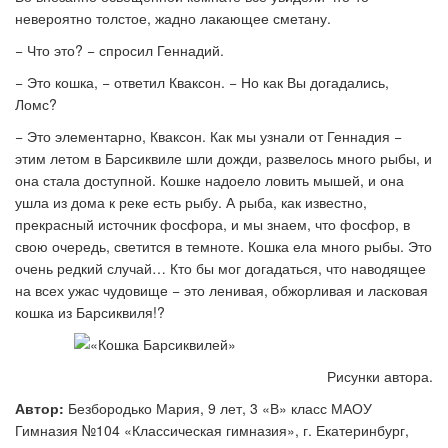
невероятно толстое, жадно лакающее сметану.
− Что это? − спросил Геннадий.
− Это кошка, − ответил Кваксон. − Но как Вы догадались,
Ломс?
− Это элементарно, Кваксон. Как мы узнали от Геннадия −
этим летом в Барсиквиле шли дожди, развелось много рыбы, и
она стала доступной. Кошке надоело ловить мышей, и она
ушла из дома к реке есть рыбу. А рыба, как известно,
прекрасный источник фосфора, и мы знаем, что фосфор, в
свою очередь, светится в темноте. Кошка ела много рыбы. Это
очень редкий случай… Кто бы мог догадаться, что наводящее
на всех ужас чудовище − это ленивая, обжорливая и ласковая
кошка из Барсиквиля!?
Рисунки автора.
Автор:
Безбородько Мария, 9 лет, 3 «В» класс МАОУ
Гимназия №104 «Классическая гимназия», г. Екатеринбург,