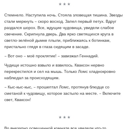
* * *
Стемнело. Наступила ночь. Стояла зловещая тишина. Звезды
стали меркнуть − скоро восход. Запел первый петух. Вдруг
раздался шорох. Все, ждущие чудовища, увидели слабое
свечение. Скрипнула дверь. Два ярко светящихся круга в
светло-зелёной дымке плыли, приближаясь к ботинкам,
пристально глядя в глаза сидящим в засаде.
− Вот оно
−
моё проклятие! − завизжал Геннадий.
Чудище истошно взвыло и взвилось. Кваксон нервно
перекрестился и сел на мышь. Только Ломс хладнокровно
наблюдал за происходящим.
− Кыс-кыс-кыс, − прошептал Ломс, протянув блюдце со
сметаной к чудовищу, которое застыло на месте. − Включите
свет, Кваксон!
* * *
Во внезапно освещенной комнате все увидели что-то