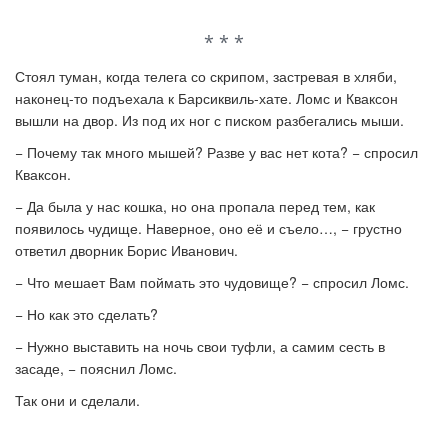
* * *
Стоял туман, когда телега со скрипом, застревая в хляби,
наконец-то подъехала к Барсиквиль-хате. Ломс и Кваксон
вышли на двор. Из под их ног с писком разбегались мыши.
− Почему так много мышей? Разве у вас нет кота? − спросил
Кваксон.
− Да была у нас кошка, но она пропала перед тем, как
появилось чудище. Наверное, оно её и съело…, − грустно
ответил дворник Борис Иванович.
− Что мешает Вам поймать это чудовище? − спросил Ломс.
− Но как это сделать?
− Нужно выставить на ночь свои туфли, а самим сесть в
засаде, − пояснил Ломс.
Так они и сделали.