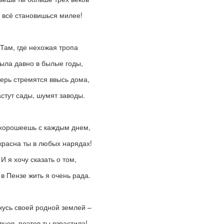
 всё становишься милее!
Там, где нехожая тропа
ыла давно в былые годы,
ерь стремятся ввысь дома,
стут сады, шумят заводы.
хорошеешь с каждым днем,
красна ты в любых нарядах!
И я хочу сказать о том,
 в Пензе жить я очень рада.
жусь своей родной землей –
вцов, поэтов ты взрастила!