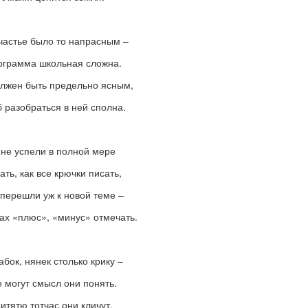
частье было то напрасным –
ограмма школьная сложна.
лжен быть предельно ясным,
б разобраться в ней сполна.
 не успели в полной мере
ать, как все крючки писать,
 перешли уж к новой теме –
ах «плюс», «минус» отмечать.
абок, нянек столько крику –
 могут смысл они понять.
итятю тотчас они кличут,