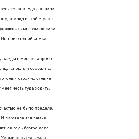
 всех концов туда спешили
стар, и млад из той страны.
рассказать мы вам решили
Историю одной семьи.
днажды в месяце апреле
онцы спешили сообщить,
то юный отрок их отныне
Имеет честь туда ходить.
счастью не было предела,
И ликовала вся семья.
читься ведь благое дело –
Умами ценится земля.