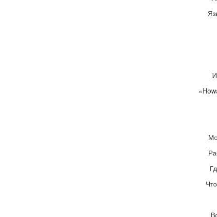
Яз
И
«How
Мо
Ра
Гд
Что
В