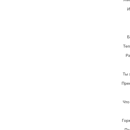
И
Б
Теп
Ра
Ты 
Пре
Что
Гор
Пе