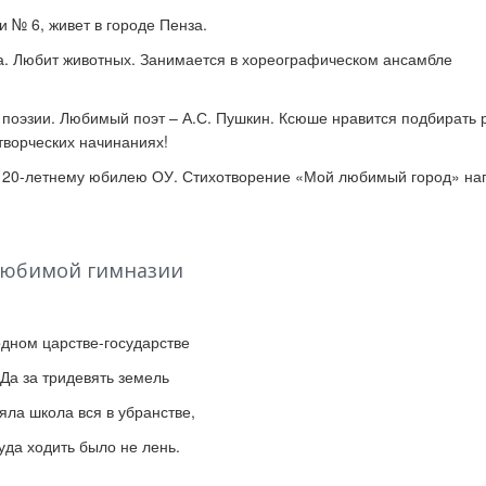
и № 6, живет в городе Пенза.
а. Любит животных. Занимается в хореографическом ансамбле
к стать экспертом наших
Как правильно оформить р
конкурсов
для публикации
е поэзии. Любимый поэт
–
А.С. Пушкин. Ксюше нравится подбирать
творческих начинаниях!
к 20-летнему юбилею ОУ. Стихотворение
«
Мой любимый город
»
нап
юбимой гимназии
одном царстве-государстве
Да за тридевять земель
яла школа вся в убранстве,
уда ходить было не лень.