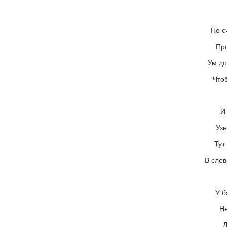
Но с
Пр
Ум до
Что
И
Узн
Тут
В слов
У б
Не
Д