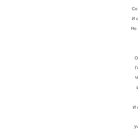
Со
И 
Но 
О
Г
Ч
И 
У