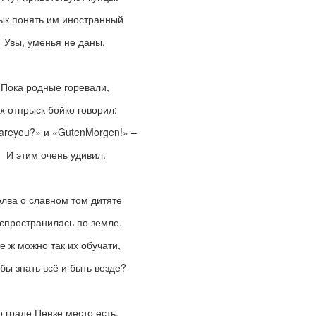
ык понять им иностранный
Увы, уменья не даны.
Пока родные горевали,
х отпрыск бойко говорил:
areyou?» и «GutenMorgen!»
–
И этим очень удивил.
лва о славном том дитяте
спространилась по земле.
е ж можно так их обучати,
бы знать всё и быть везде?
о граде Пензе место есть,