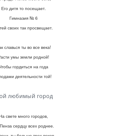
Его дитя то посещает.
Гимназия № 6
тей своих так просвещает.
ак славься ты во все века!
Расти умы земли родной!
Чтобы гордиться на года
лодами деятельности той!
ой любимый город
На свете много городов,
Пенза сердцу всех роднее.
ешь ты больше трех веков