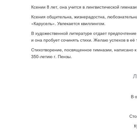
Ксении 8 лет, она учится в лингвистической гимнази
Ксения общительна, жизнерадостна, любознательн
Ка
«
Карусель
»
. Увлекается квиллингом.
В художественной литературе отдает предпочтени
и она пробует сочинять стихи. Желаю успехов в её 
Стихотворение, посвященное гимназии, написано 
350-летию г. Пензы.
Л
В 
Сто
К