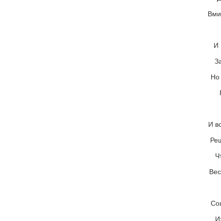
Вми
И 
З
Но
И в
Реш
Ч
Вес
Со
И