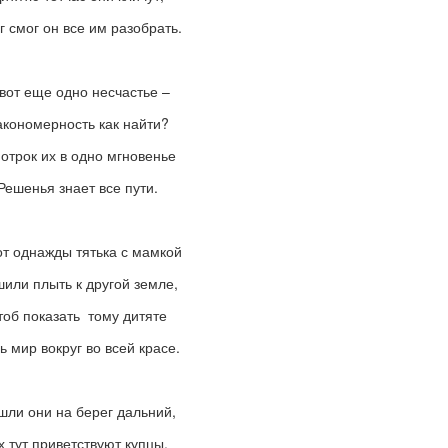
г смог он все им разобрать.
вот еще одно несчастье –
акономерность как найти?
 отрок их в одно мгновенье
Решенья знает все пути.
от однажды тятька с мамкой
или плыть к другой земле,
тоб показать тому дитяте
ь мир вокруг во всей красе.
шли они на берег дальний,
х тут приветствуют купцы.