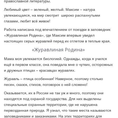
православной литературы.
Любимый цвет – зеленый, желтый. Максим – натура
увлекающаяся, на мир смотрит широко распахнутыми
глазами, любит всё живое!
Работа написана под впечатлением от поездки в заповедник
«Журавлиная Родина», где
Максим
впервые увидел
настоящих серых журавлей перед их отлетом в теплые края.
«Журавлиная Родина»
Мама моя увлекается биологией. Однажды, когда я учился
ещё в первом классе, она поведала мне о чутких, осторожных
и дружных птицах – красавцах журавлях.
Журавль – птица особенная! Наверное, поэтому столько
песен, сказок, стихов, поговорок о ней сложено!
Оказывается, их в России не так уж и много, поэтому они
находятся под охраной государства. Для них выделены
специальные охранные территории, где не нарушена
первозданная природа. Я узнал, что такие места называются
заповедниками и заказниками. На этих территориях для