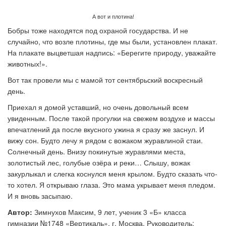
А вот и плотина!
Бобры тоже находятся под охраной государства. И не
случайно, что возле плотины, где мы были, установлен плакат.
На плакате выцветшая надпись: «Берегите природу, уважайте
животных!».
Вот так провели мы с мамой тот сентябрьский воскресный
день.
Приехал я домой уставший, но очень довольный всем
увиденным. После такой прогулки на свежем воздухе и массы
впечатлений да после вкусного ужина я сразу же заснул. И
вижу сон. Будто лечу я рядом с вожаком журавлиной стаи.
Солнечный день. Внизу покинутые журавлями места,
золотистый лес, голубые озёра и реки… Слышу, вожак
закурлыкал и слегка коснулся меня крылом. Будто сказать что-
то хотел. Я открываю глаза. Это мама укрывает меня пледом.
И я вновь засыпаю.
Автор:
Зимнухов Максим, 9 лет, ученик 3 «Б» класса
гимназии №1748 «Вертикаль», г. Москва. Руководитель: