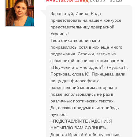
07.12.2011 в 21:28
Здравствуй, Ирина! Рада
приветствовать на нашем конкурсе
представительницу прекрасной
Украины!
Твои стихотворения мне
понравились, хотя в них ещё много
подражания. Строчки, взятые из
знаменитой песни советских времен
«Неужели это мне одной?» (музыка Г.
Портнова, слова Ю. Принцева), дали
пищу для философских
размышлений многим авторам и
позже использовались не раз в
различных поэтических текстах.
Да, сложно придумать что-нибудь
лучшее:
«ПОДСТАВЛЯЙТЕ ЛАДОНИ, Я
НАСЫПЛЮ ВАМ СОЛНЦЕ!»
Дорогая Ириша! У тебя душевные,