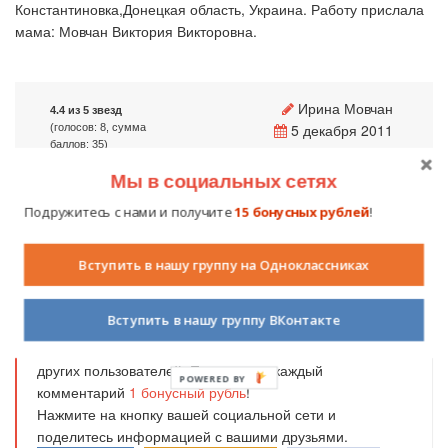
Константиновка,Донецкая область, Украина. Работу прислала
мама: Мовчан Виктория Викторовна.
Ирина Мовчан
4.4 из 5 звезд
5 декабря 2011
(голосов: 8, сумма
баллов: 35)
6907
3
Мы в социальных сетях
Подружитесь с нами и получите
15 бонусных рублей
!
Получайте бонусные рубли за вашу
Вступить в нашу группу на Одноклассниках
активность!
Вступить в нашу группу ВКонтакте
Дорогие читатели,
оставьте свой комментарий
об
этой статье. Ваше мнение очень важно для нас и для
других пользователей. Получите за каждый
POWERED BY
комментарий
1
бонусный рубль
!
Нажмите на кнопку вашей социальной сети и
поделитесь информацией с вашими друзьями.