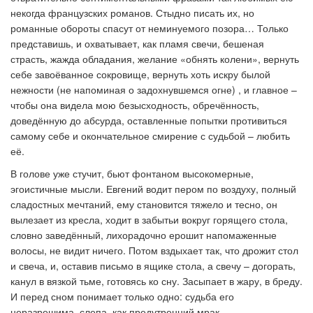
некогда французских романов. Стыдно писать их, но
романные обороты спасут от неминуемого позора… Только
представишь, и охватывает, как пламя свечи, бешеная
страсть, жажда обладания, желание «обнять колени», вернуть
себе завоёванное сокровище, вернуть хоть искру былой
нежности (не напоминая о задохнувшемся огне) , и главное –
чтобы она видела мою безысходность, обречённость,
доведённую до абсурда, оставленные попытки противиться
самому себе и окончательное смирение с судьбой – любить
её.
В голове уже стучит, бьют фонтаном высокомерные,
эгоистичные мысли. Евгений водит пером по воздуху, полный
сладостных мечтаний, ему становится тяжело и тесно, он
вылезает из кресла, ходит в забытьи вокруг горящего стола,
словно заведённый, лихорадочно ерошит напомаженные
волосы, не видит ничего. Потом вздыхает так, что дрожит стол
и свеча, и, оставив письмо в ящике стола, а свечу – догорать,
канул в вязкой тьме, готовясь ко сну. Засыпает в жару, в бреду.
И перед сном понимает только одно: судьба его
неразрешима, слепа, как предутренний мрак.