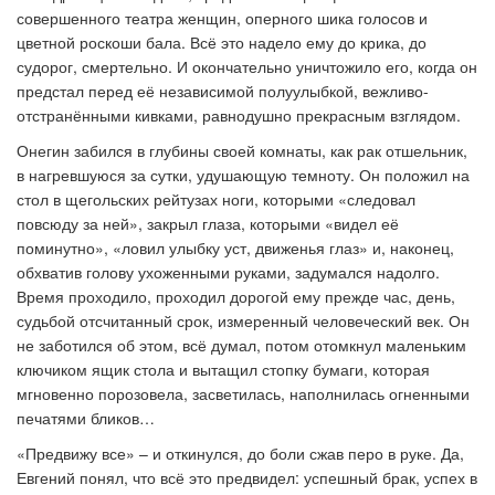
совершенного театра женщин, оперного шика голосов и
цветной роскоши бала. Всё это надело ему до крика, до
судорог, смертельно. И окончательно уничтожило его, когда он
предстал перед её независимой полуулыбкой, вежливо-
отстранёнными кивками, равнодушно прекрасным взглядом.
Онегин забился в глубины своей комнаты, как рак отшельник,
в нагревшуюся за сутки, удушающую темноту. Он положил на
стол в щегольских рейтузах ноги, которыми «следовал
повсюду за ней», закрыл глаза, которыми «видел её
поминутно», «ловил улыбку уст, движенья глаз» и, наконец,
обхватив голову ухоженными руками, задумался надолго.
Время проходило, проходил дорогой ему прежде час, день,
судьбой отсчитанный срок, измеренный человеческий век. Он
не заботился об этом, всё думал, потом отомкнул маленьким
ключиком ящик стола и вытащил стопку бумаги, которая
мгновенно порозовела, засветилась, наполнилась огненными
печатями бликов…
«Предвижу все» – и откинулся, до боли сжав перо в руке. Да,
Евгений понял, что всё это предвидел: успешный брак, успех в