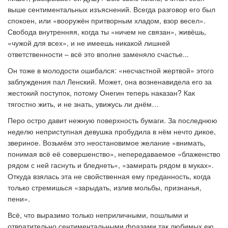
выше сентиментальных изъяснений. Всегда разговор его был
спокоен, или «вооружён притворным хладом, взор весел».
Свобода внутренняя, когда ты «ничем не связан», живёшь,
«чужой для всех», и не имеешь никакой лишней
ответственности – всё это вполне заменяло счастье...
Он тоже в молодости ошибался: «несчастной жертвой» этого
заблуждения пал Ленский. Может, она возненавидела его за
жестокий поступок, потому Онегин теперь наказан? Как
тягостно жить, и не знать, увижусь ли днём…
Перо остро давит нежную поверхность бумаги. За последнюю
неделю неприступная девушка пробудила в нём нечто дикое,
звериное. Возьмём это неостановимое желание «внимать,
понимая всё её совершенство», непередаваемое «блаженство
рядом с ней гаснуть и бледнеть», «замирать рядом в муках».
Откуда взялась эта не свойственная ему преданность, когда
только стремишься «зарыдать, излив мольбы, признанья,
пени».
Всё, что выразимо только неприличными, пошлыми и
отвратительно сентиментальными фразами так любимых ею