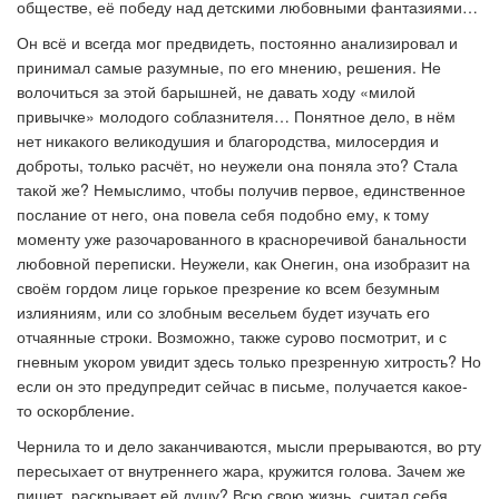
обществе, её победу над детскими любовными фантазиями…
Он всё и всегда мог предвидеть, постоянно анализировал и
принимал самые разумные, по его мнению, решения. Не
волочиться за этой барышней, не давать ходу «милой
привычке» молодого соблазнителя… Понятное дело, в нём
нет никакого великодушия и благородства, милосердия и
доброты, только расчёт, но неужели она поняла это? Стала
такой же? Немыслимо, чтобы получив первое, единственное
послание от него, она повела себя подобно ему, к тому
моменту уже разочарованного в красноречивой банальности
любовной переписки. Неужели, как Онегин, она изобразит на
своём гордом лице горькое презрение ко всем безумным
излияниям, или со злобным весельем будет изучать его
отчаянные строки. Возможно, также сурово посмотрит, и с
гневным укором увидит здесь только презренную хитрость? Но
если он это предупредит сейчас в письме, получается какое-
то оскорбление.
Чернила то и дело заканчиваются, мысли прерываются, во рту
пересыхает от внутреннего жара, кружится голова. Зачем же
пишет, раскрывает ей душу? Всю свою жизнь, считал себя