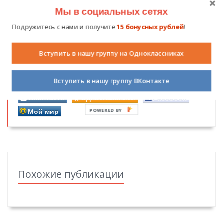
Получайте бонусные рубли за вашу
Мы в социальных сетях
активность!
Подружитесь с нами и получите
15 бонусных рублей
!
Дорогие читатели,
оставьте свой комментарий
об
этой статье. Ваше мнение очень важно для нас и для
других пользователей. Получите за каждый
Вступить в нашу группу на Одноклассниках
комментарий
1
бонусный рубль
!
Нажмите на кнопку вашей социальной сети и
Вступить в нашу группу ВКонтакте
поделитесь информацией с вашими друзьями.
Вконтакте
Одноклассники
Facebook
Мой мир
POWERED
BY
Похожие публикации