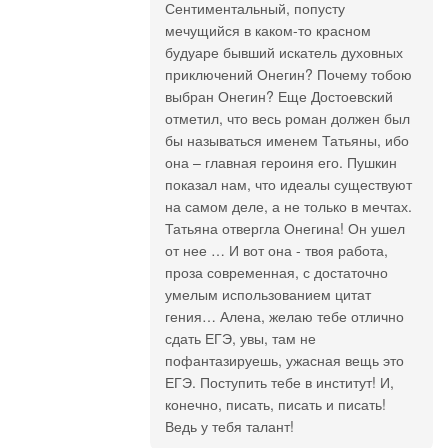
Сентиментальный, попусту
мечущийся в каком-то красном
будуаре бывший искатель духовных
приключений Онегин? Почему тобою
выбран Онегин? Еще Достоевский
отметил, что весь роман должен был
бы называться именем Татьяны, ибо
она – главная героиня его. Пушкин
показал нам, что идеалы существуют
на самом деле, а не только в мечтах.
Татьяна отвергла Онегина! Он ушел
от нее … И вот она - твоя работа,
проза современная, с достаточно
умелым использованием цитат
гения… Алена, желаю тебе отлично
сдать ЕГЭ, увы, там не
пофантазируешь, ужасная вещь это
ЕГЭ. Поступить тебе в институт! И,
конечно, писать, писать и писать!
Ведь у тебя талант!