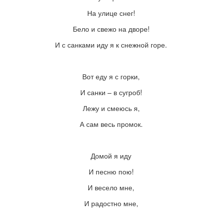
На улице снег!
Бело и свежо на дворе!
И с санками иду я к снежной горе.
Вот еду я с горки,
И санки – в сугроб!
Лежу и смеюсь я,
А сам весь промок.
Домой я иду
И песню пою!
И весело мне,
И радостно мне,