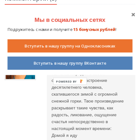
Авторизуйтесь на сайте
, чтобы вы могли оставить свой
Мы в социальных сетях
комментарий.
Подружитесь с нами и получите
15 бонусных рублей
!
Вступить в нашу группу на Одноклассниках
Анастасия Швед
09.12.2011 в 11:44
Вступить в нашу группу ВКонтакте
Добрый день, Женя!
Ты четко передал в своем
стихотворении настроение
POWERED BY
десятилетнего человека,
скатившегося зимой с огромной
снежной горки. Твое произведение
раскрывает такие чувства, как
радость, ликование, ощущение
счастья непосредственно в
настоящий момент времени:
Домой я иду