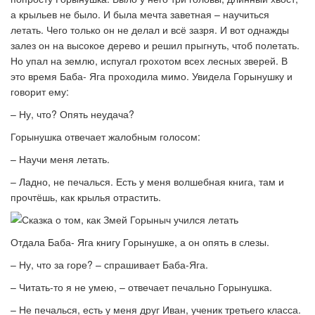
а крыльев не было. И была мечта заветная – научиться
летать. Чего только он не делал и всё зазря. И вот однажды
залез он на высокое дерево и решил прыгнуть, чтоб полетать.
Но упал на землю, испугал грохотом всех лесных зверей. В
это время Баба- Яга проходила мимо. Увидела Горынушку и
говорит ему:
– Ну, что? Опять неудача?
Горынушка отвечает жалобным голосом:
– Научи меня летать.
– Ладно, не печалься. Есть у меня волшебная книга, там и
прочтёшь, как крылья отрастить.
Отдала Баба- Яга книгу Горынушке, а он опять в слезы.
– Ну, что за горе? – спрашивает Баба-Яга.
– Читать-то я не умею, – отвечает печально Горынушка.
– Не печалься, есть у меня друг Иван, ученик третьего класса.