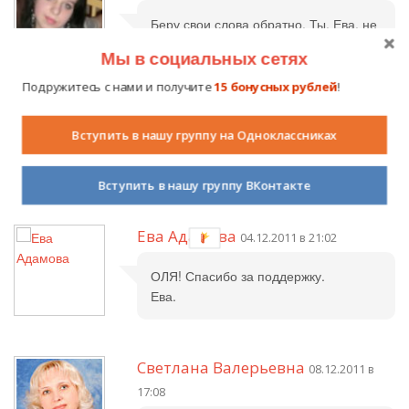
Беру свои слова обратно. Ты, Ева, не
просто маленький золотник, а
Мы в социальных сетях
огромное сокровище! Столько
талантов...Я надеюсь, что со
Подружитесь с нами и получите
15 бонусных рублей
!
временем ты не только книжки
будешь издавать, но и когда-нибудь
Вступить в нашу группу на Одноклассниках
станешь министром культуры. 5
баллов.
Вступить в нашу группу ВКонтакте
Ева Адамова
04.12.2011 в 21:02
ОЛЯ! Спасибо за поддержку.
Ева.
Светлана Валерьевна
08.12.2011 в
17:08