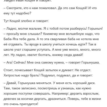
Увидел Иван Кощея и говорит:
– Смотрите, кто к нам пожаловал. Да это сам Кощей! И что
ему тут надобно?
Тут Кощей злобно и говорит:
– Ладно, молчи мальчик. Я с тобой потом разберусь! Горыныч!
– просьбу мою слышал? Книжечку мне волшебную надо, что
Баба-Яга тебе дала. А то эта сварливая баба не хотела мне
её отдавать. Ты вроде в школу учиться хочешь идти? Так в
школе учат старшим уступать. А мне уже много, много, много
лет. Ну ладно, хватит болтать, книжку сюда давай!
– Ага! Сейчас! Мне она самому нужна, – говорит Горынушка.
Стоит, почесывает Кощей затылок и думает: Не отдаст.
Хитростью надо брать! Подумал, подумал, да и говорит:
– Давай, Горынушка меняться. У меня есть хороший диск.
Там, такое записано, посмотришь и узнаешь, как нужно
хорошие поступки совершать. Например: дерзить взрослым,
девочек за косички дергать, дразниться. Поверь, тебе в жизни
это очень пригодится!