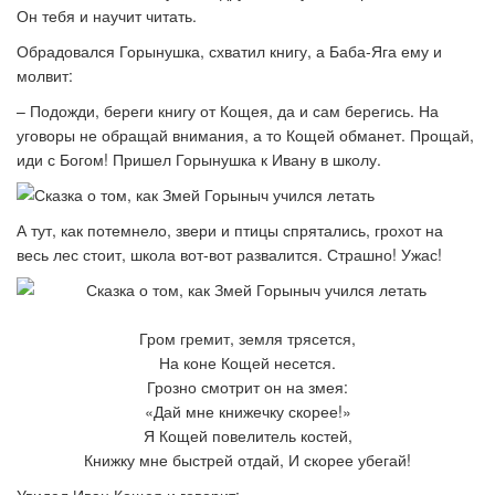
Он тебя и научит читать.
Обрадовался Горынушка, схватил книгу, а Баба-Яга ему и
молвит:
– Подожди, береги книгу от Кощея, да и сам берегись. На
уговоры не обращай внимания, а то Кощей обманет. Прощай,
иди с Богом! Пришел Горынушка к Ивану в школу.
А тут, как потемнело, звери и птицы спрятались, грохот на
весь лес стоит, школа вот-вот развалится. Страшно! Ужас!
Гром гремит, земля трясется,
На коне Кощей несется.
Грозно смотрит он на змея:
«Дай мне книжечку скорее!»
Я Кощей повелитель костей,
Книжку мне быстрей отдай, И скорее убегай!