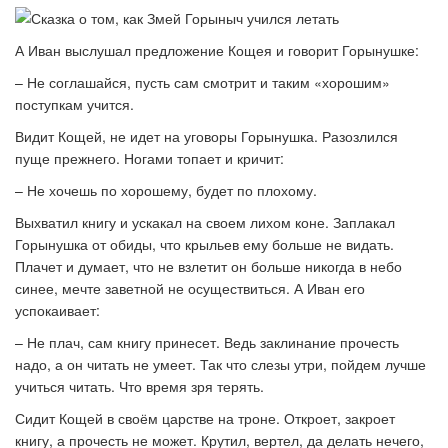
А Иван выслушал предложение Кощея и говорит Горынушке:
– Не соглашайся, пусть сам смотрит и таким «хорошим»
поступкам учится.
Видит Кощей, не идет на уговоры Горынушка. Разозлился
пуще прежнего. Ногами топает и кричит:
– Не хочешь по хорошему, будет по плохому.
Выхватил книгу и ускакал на своем лихом коне. Заплакал
Горынушка от обиды, что крыльев ему больше не видать.
Плачет и думает, что не взлетит он больше никогда в небо
синее, мечте заветной не осуществиться. А Иван его
успокаивает:
– Не плач, сам книгу принесет. Ведь заклинание прочесть
надо, а он читать не умеет. Так что слезы утри, пойдем лучше
учиться читать. Что время зря терять.
Сидит Кощей в своём царстве на троне. Откроет, закроет
книгу, а прочесть не может. Крутил, вертел, да делать нечего,