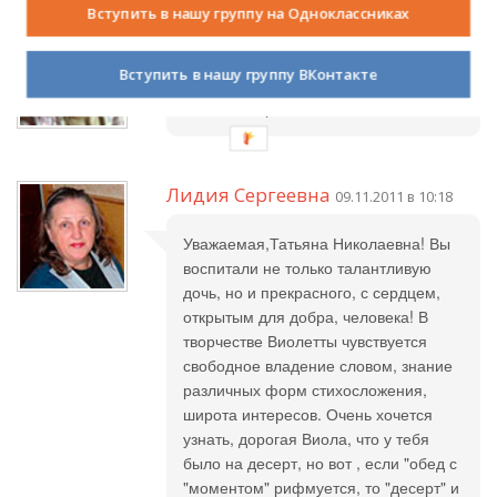
Вступить в нашу группу на Одноклассниках
Виолетта Евгеньевна
08.11.2011 в
12:04
Вступить в нашу группу ВКонтакте
Спасибо огромное!!!
Лидия Сергеевна
09.11.2011 в 10:18
Уважаемая,Татьяна Николаевна! Вы
воспитали не только талантливую
дочь, но и прекрасного, с сердцем,
открытым для добра, человека! В
творчестве Виолетты чувствуется
свободное владение словом, знание
различных форм стихосложения,
широта интересов. Очень хочется
узнать, дорогая Виола, что у тебя
было на десерт, но вот , если "обед с
"моментом" рифмуется, то "десерт" и