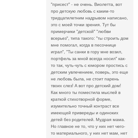
"присест" - не очень. Виолетта, вот
про детскую любовь с каким-то
тридцатилетним надрывом написано,
это с моей точки зрения. Тут бы
примерчики "детской" "любви
всерьез", типа такого: "ты строить дом
мне помогал, когда в песочнице
играл", "Ты санки в гору мне возил,
портфель за мной всегда носил" как-
то так, чуть-чуть с юмором простись с
детским увлечением, поверь, это еще
не любовь была, не стоит парень
твоих слез! А вот про детский дом!
Как много ты поместила мыслей в
краткой стихотворной форме,
изумительно точный контраст все
имеющей привереды и одиноких
детей без родителей. Мудрая мама.
Но главное не то, что у них нет чего-
то материального, у них нет мам, нет