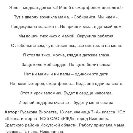
Я же – модная девчонка! Мне б с смартфоном щеголять!»
Тут в дверях возникла мама. «Собирайся. Мы идём».
Предвкушала магазин я. Но пришли мы… в детский дом.
Мы вошли тихонько с мамой. Окружила ребятня.
С любопытством, чуть стесняясь, все смотрели на меня.
Я стояла тихо, молча, глядя в детские глаза.
Защемило моё сердце. По щеке бежит слеза.
Нет ни мамы и ни папы – одиноки эти дети.
Нет компьютеров, смартфонов… Ведь они одни на свете.
Этот я урок запомню. Будет в сердце навсегда.
И одной подарим счастье – будет у меня сестра!
Автор:
Гусакова Виолетта, 13 лет, ученица 7«А» класса НОУ
«Школа-интернат №25 ОАО «РЖД», город Вихоревка
Братского района Иркутской области. Работу прислала мама:
Гусакова Татьяна Николаевна.