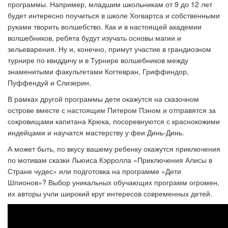
программы. Например, младшим школьникам от 9 до 12 лет
будет интересно поучиться в школе Хогвартса и собственными
руками творить волшебство. Как и в настоящей академии
волшебников, ребята будут изучать основы магии и
зельеварения. Ну и, конечно, примут участие в грандиозном
турнире по квиддичу и в Турнире волшебников между
знаменитыми факультетами Когтевран, Гриффиндор,
Пуффендуй и
Слизерин
.
В рамках другой программы дети окажутся на сказочном
острове вместе с настоящим Питером Пэном и отправятся за
сокровищами капитана Крюка, посоревнуются с краснокожими
индейцами и научатся мастерству у феи Динь-Динь.
А может быть, по вкусу вашему ребенку окажутся приключения
по мотивам сказки Льюиса Кэрролла «Приключения Алисы в
Стране чудес» или подготовка на программе «Дети
Шпионов»? Выбор уникальных обучающих программ огромен,
их авторы учли широкий круг интересов современных детей.