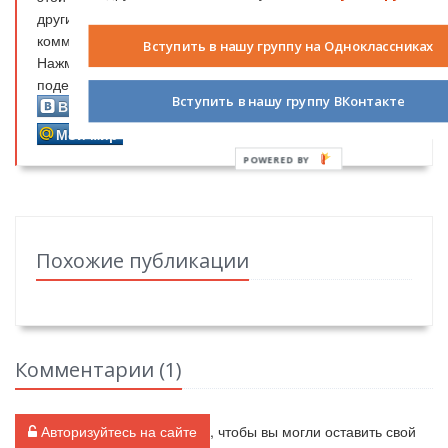
других пользователей. Получите за каждый
комментарий
1
бонусный рубль
!
Вступить в нашу группу на Одноклассниках
Нажмите на кнопку вашей социальной сети и
поделитесь информацией с вашими друзьями.
Вступить в нашу группу ВКонтакте
Вконтакте
Одноклассники
Facebook
Мой мир
POWERED
BY
Похожие публикации
Комментарии (
1
)
Авторизуйтесь на сайте
, чтобы вы могли оставить свой