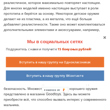
реалистичное, которое максимально повторяет настоящее.
Для многих моделей именно настоящее выступает в роли
прототипа и берётся за основу. Некоторое детское оружие
делают не из пластика, а из металла, что ещё больше
добавляет реалистичности. Также оно может комплектоваться
дополнительными элементами и аксессуарами, например,
очками для стрельбы, фонариком, лазерным прицелом и
прочим.
Мы в социальных сетях
Особый вид игрушечного оружия – это то, из которого можно
Подружитесь с нами и получите
15 бонусных рублей
!
стрелять. В качестве патронов могут выступать стандартные
пластиковые пульки, водяные пули, поролоновые. Есть также
Вступить в нашу группу на Одноклассниках
оружие, стреляющее водой. Такое отлично подходит для
жаркой летней поры.
Вступить в нашу группу ВКонтакте
Выбирая оружие в подарок своему сорванцу, обратите
внимание не только на дизайн, но и на качество игрушки, её
безопасность. Множество разных видов хорошего оружия
POWERED BY
представлено в магазине Goodtoys. Здесь вы можете
приобрести всё, что способно вызвать интерес у современного
мальчика.