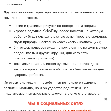
положении.
Другими важными характеристиками и составляющими этого
комплекта являются:
яркие и красивые рисунки на поверхности коврика;
игровая подушка Kick&Play, после нажатия на которую
ребенок будет слышать разные звуки (простые мелодии,
звуки природы, несколько классических композиций);
5 игрушек-подвесок входят в комплект, но на дуги можно
подвешивать и другие игрушки, для чего есть
специальные прищепки;
текстиль и пластик, используемые при производстве
такого коврика, являются абсолютно безопасными для
здоровья ребенка.
Изготовитель изделия позаботился не только о развлечениях и
развитии малыша, но и об удобстве родителей. Все
пластиковые и музыкальные элементы легко отстегиваются,
после чего коврик можно стирать. После стирки или чистки
Мы в социальных сетях
цвета остаются яркими и привлекательными.
Подружитесь с нами и получите
15 бонусных рублей
!