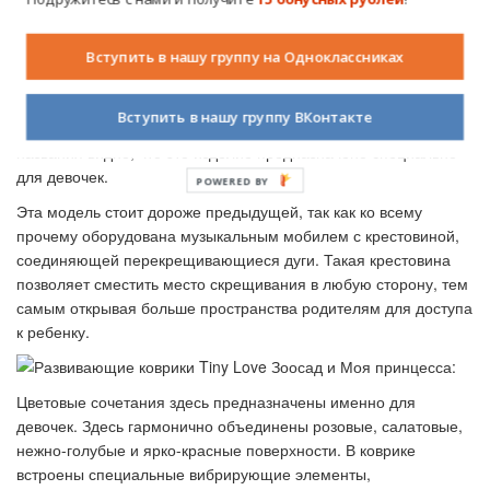
Развивающий коврик Tiny Love «Моя
принцесса» – место для формирования
Вступить в нашу группу на Одноклассниках
хорошего эстетического вкуса
Другой популярной моделью является
развивающий коврик
Вступить в нашу группу ВКонтакте
Tiny Love Tiny
, который еще называется «Моя принцесса». Из
названия видно, что это изделие предназначено специально
для девочек.
POWERED BY
Эта модель стоит дороже предыдущей, так как ко всему
прочему оборудована музыкальным мобилем с крестовиной,
соединяющей перекрещивающиеся дуги. Такая крестовина
позволяет сместить место скрещивания в любую сторону, тем
самым открывая больше пространства родителям для доступа
к ребенку.
Цветовые сочетания здесь предназначены именно для
девочек. Здесь гармонично объединены розовые, салатовые,
нежно-голубые и ярко-красные поверхности. В коврике
встроены специальные вибрирующие элементы,