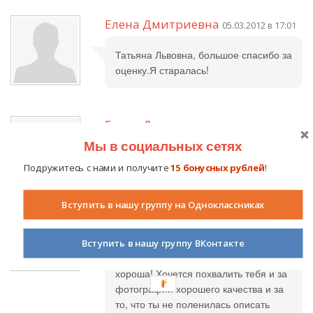
Елена Дмитриевна
05.03.2012 в 17:01
Татьяна Львовна, большое спасибо за
оценку.Я старалась!
Елена Дмитриевна
07.03.2012 в 15:43
Мы в социальных сетях
Поздравляю с праздником весны!
Подружитесь с нами и получите
15 бонусных рублей
!
Вступить в нашу группу на Одноклассниках
Вайчикаускас Марина
Николаевна
03.03.2012 в 15:12
Вступить в нашу группу ВКонтакте
Лера, твоя "Бабушка Матрена" очень
хороша! Хочется похвалить тебя и за
фотографии хорошего качества и за
то, что ты не поленилась описать