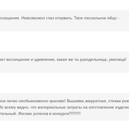
осхищение. Невозможно глаз оторвать. Твое пасхальное яйцо -
ает восхищение и удивление, какая же ты рукодельница, умелица!
ьное яичко необыкновенно красиво! Вышивка аккуратная, стежки ро
о всему видно, что материальные затраты на изготовление издели
ельный. Желаю успехов в конкурсе!!!!!!!!!!