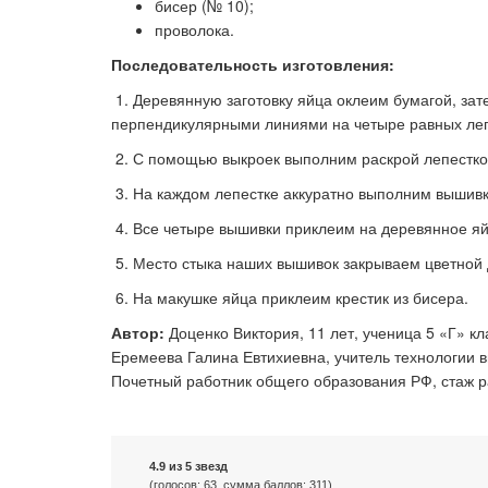
бисер (№ 10);
проволока.
Последовательность изготовления:
1. Деревянную заготовку яйца оклеим бумагой, за
перпендикулярными линиями на четыре равных лепе
2. С помощью выкроек выполним раскрой лепестков
3. На каждом лепестке аккуратно выполним вышивк
4. Все четыре вышивки приклеим на деревянное яй
5. Место стыка наших вышивок закрываем цветной 
6. На макушке яйца приклеим крестик из бисера.
Автор:
Доценко Виктория, 11 лет, ученица 5 «Г» кл
Еремеева Галина Евтихиевна, учитель технологии в
Почетный работник общего образования РФ, стаж р
4.9 из 5 звезд
(голосов: 63, сумма баллов: 311)