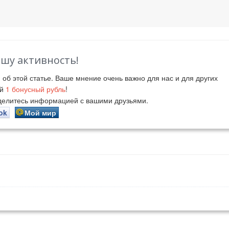
ашу активность!
й
об этой статье. Ваше мнение очень важно для нас и для других
ий
1
бонусный рубль
!
оделитесь информацией с вашими друзьями.
ok
Мой мир