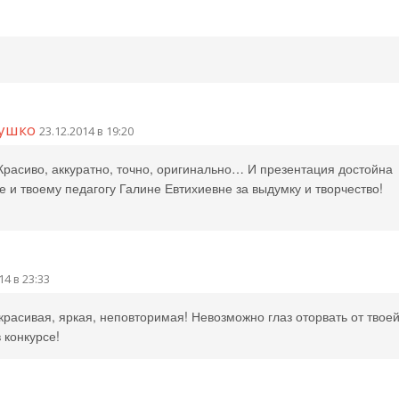
ушко
23.12.2014 в 19:20
 Красиво, аккуратно, точно, оригинально… И презентация достойна
е и твоему педагогу Галине Евтихиевне за выдумку и творчество!
14 в 23:33
 красивая, яркая, неповторимая! Невозможно глаз оторвать от твое
 конкурсе!