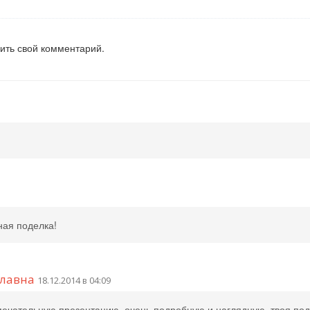
вить свой комментарий.
ная поделка!
лавна
18.12.2014 в 04:09
мечательную презентацию, очень подробную и наглядную. твоя по