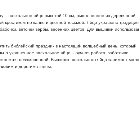
у – пасхальное яйцо высотой 10 см, выполненное из деревянной
ой крестиком по канве и цветной тесьмой. Яйцо украшено традици
к стать экспертом наших
Как правильно оформить р
абочки, веточек вербы, весенних цветов. Для вышивки использов
конкурсов
для публикации
тить библейский праздник в настоящий волшебный день, который
льно украшенное пасхальное яйцо – ручная работа, заботливо
останется незамеченной. Вышивка пасхального яйца занимает мал
близким и дорогим людям.