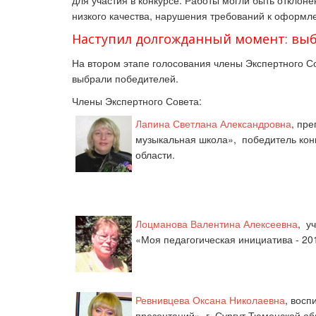
для участия в конкурсе. Работы могли быть отклонен
низкого качества, нарушения требований к оформл
Наступил долгожданный момент: выбо
На втором этапе голосования члены
Экспертного С
в
ыбрали
победителей
.
Члены Экспертного Совета:
Лапина Светлана Александровна
, пр
музыкальная школа»,
победитель кон
области.
Лоцманова
Валентина Алексеевна
,
уч
«Моя педагогическая инициатива - 201
Ревнивцева Оксана Николаевна
, восп
презентаций»,
г. Сургут Тюменской об