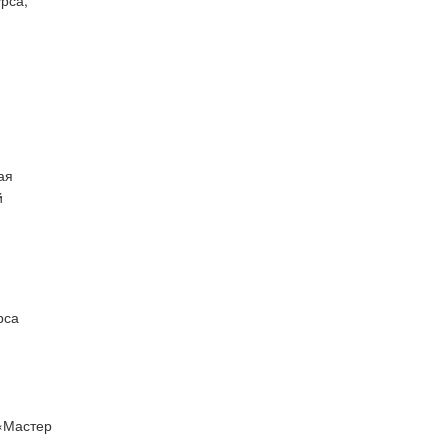
урса,
ая
й
рса
«Мастер