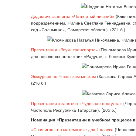
Дидактическая игра «Четвертый лишний»
(К
лючнико
подразделением,
Филина Светлана Геннадьевна, с
сад «Солнышко», Самарская область). (221 б.
)
Презентация «Звуки транспорта»
(
Пономарева Ирин
для несовершеннолетних «Радуга», г. Ленинск-Куз
Экскурсия по Чеховским местам
(
Казакова Лариса А
(216 б.
)
Презентация к занятию «Чудесная прогулка»
(
Черня
Чистополь Республика Татарстан
). (205 б.)
Номинация «Презентации в учебном процессе в
«Своя игра» по математике для 1 класса
(Черненко 
Смышляевка Самарской области). (229 б.)