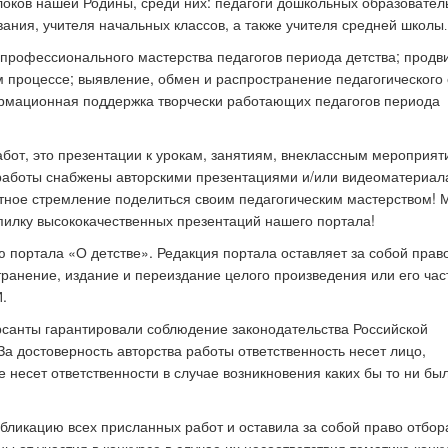
олоков нашей Родины, среди них: педагоги дошкольных образовате
ания, учителя начальных классов, а также учителя средней школы
.
профессионального мастерства педагогов периода детства; продв
 процессе; выявление, обмен и распространение педагогического
рмационная поддержка творчески работающих педагогов периода
абот, это
презентации к урокам, занятиям, внеклассным мероприят
работы снабжены авторскими
презентациями
и/или видеоматериал
стное стремление поделиться своим
педагогическим мастерством!
илку в
ысококачественных презентаций
нашего портала!
 портала «О детстве». Редакция портала оставляет за собой прав
ранение, издание и переиздание целого произведения или его час
.
урсанты гарантировали соблюдение законодательства Российской
а достоверность авторства работы ответственность несет лицо,
 несет ответственности в случае возникновения каких бы то ни бы
бликацию всех присланных работ и оставила за собой право отбор