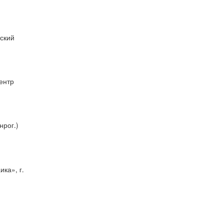
ский
ентр
нрог.
)
ка», г.