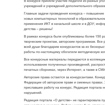
В конкурсе приняли участие педагоги из разных уг
учреждений и учреждений дополнительного образов
Главные задачи проведения конкурса – повышение 
новых компьютерных технологий в образовательном
применения ИКТ в начальной школе и в ДОУ; инфо
детства – решены!
В рамках конкурса были опубликованы более
150
р
творческим проектам, авторским программам.
Все 
всей души благодарим конкурсантов за их бескоры
работы по-настоящему обогатили методическую коп
Все конкурсные материалы передаются в коллекцию
использование полученных произведений, распрост
печатных сборниках, через Интернет, а также в СМИ
Авторские права остаются за конкурсантами. Конк
Федерации об авторском праве и смежных правах. З
приславшее работу на конкурс. Редакция портала не
нарушений.
Редакция портала «О детстве» не гарантировала пу