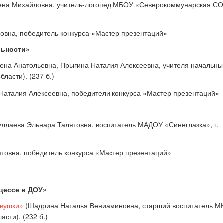
ена Михайловна, учитель-логопед МБОУ «Северокоммунарская СО
льности»
ена Анатольевна, Прыгина Наталия Алексеевна, учителя начальны
области
). (237 б.)
уллаева Эльнара Талятовна, воспитатель МАДОУ «Синеглазка», г.
цессе в ДОУ»
овушки»
(Шадрина Наталья Вениаминовна, старший воспитатель М
асти). (232 б.)