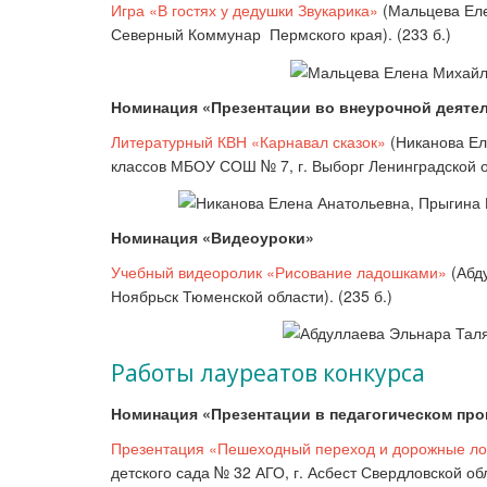
Игра «В гостях у дедушки Звукарика»
(
Мальцева Ел
Северный Коммунар Пермского края
). (233 б.)
Номинация «Презентации во внеурочной деяте
Литературный КВН «Карнавал сказок»
(
Никанова Ел
классов МБОУ СОШ № 7, г. Выборг Ленинградской 
Номинация «Видеоуроки»
Учебный видеоролик «Рисование ладошками»
(
Абд
Ноябрьск Тюменской области
). (235 б.)
Работы лауреатов конкурса
Номинация «Презентации в педагогическом про
Презентация «Пешеходный переход и дорожные л
детского сада № 32 АГО, г. Асбест Свердловской обл