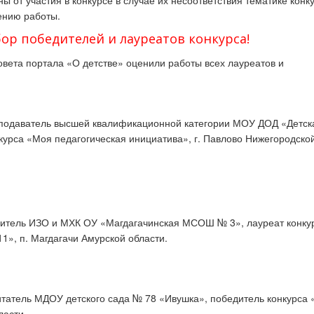
ы от участия в конкурсе в случае их несоответствия тематике конк
ению работы.
р победителей и лауреатов конкурса!
овета портала «О детстве»
о
ценили работы всех лауреатов и
еподаватель высшей квалификационной категории МОУ ДОД «Детск
курса
«Моя педагогическая инициатива»,
г. Павлово Нижегородско
итель ИЗО и МХК ОУ «Магдагачинская МСОШ № 3»,
лауреат к
онку
1», п. Магдагачи Амурской области.
итатель МДОУ детского сада № 78 «Ивушка»,
победитель конкурса
ласти.