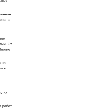
льных
ижение
 опыта
иям,
ами. От
Многие
о на
ти в
ло их
а работ