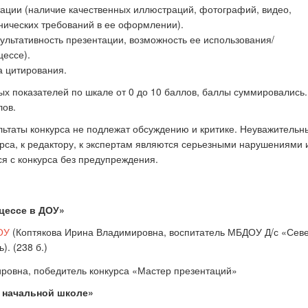
тации (наличие качественных иллюстраций, фотографий, видео,
нических требований в ее оформлении).
ультативность презентации, возможность ее использования/
цессе).
а цитирования.
ых показателей по шкале от 0 до 10 баллов, баллы суммировались
лов.
ультаты конкурса не подлежат обсуждению и критике. Неуважительн
са, к редактору, к экспертам являются серьезными нарушениями 
я с конкурса без предупреждения.
цессе в ДОУ»
ОУ
(
Коптякова Ирина Владимировна, воспитатель МБДОУ Д/с «Сев
ь
). (238 б.)
 начальной школе»