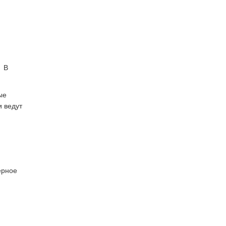
.
В
ые
и ведут
ерное