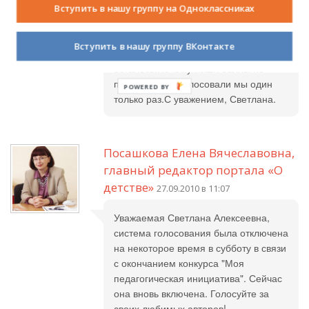
Вчера я и моя
Вступить в нашу группу на Одноклассниках
подругоапроголосовали за стихи
Екатерины Тумановой.Но у неё как
Вступить в нашу группу ВКонтакте
было 10 голосов и 45 баллов, так и
осталось.Почему наши баллы не
прибавились?Голосовали мы один
только раз.С уважением, Светлана.
Посашкова Елена Вячеславовна,
главный редактор портала «О
детстве»
27.09.2010 в 11:07
Уважаемая Светлана Алексеевна,
система голосования была отключена
на некоторое время в субботу в связи
с окончанием конкурса "Моя
педагогическая инициатива". Сейчас
она вновь включена. Голосуйте за
своих любимых авторов!