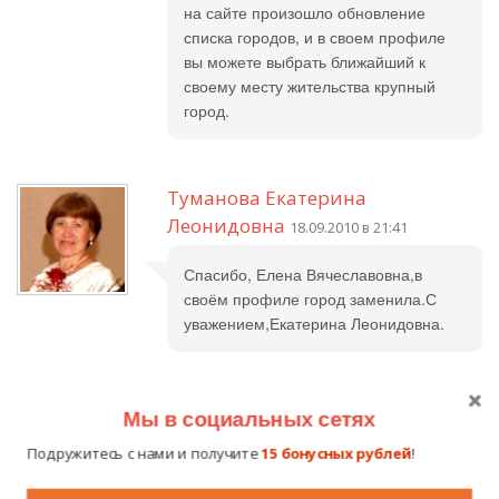
на сайте произошло обновление
списка городов, и в своем профиле
вы можете выбрать ближайший к
своему месту жительства крупный
город.
Туманова Екатерина
Леонидовна
18.09.2010 в 21:41
Спасибо, Елена Вячеславовна,в
своём профиле город заменила.С
уважением,Екатерина Леонидовна.
Светлана Алексеевна
26.09.2010 в
Мы в социальных сетях
07:40
Подружитесь с нами и получите
15 бонусных рублей
!
Добрый день, Елена Вячеславовна