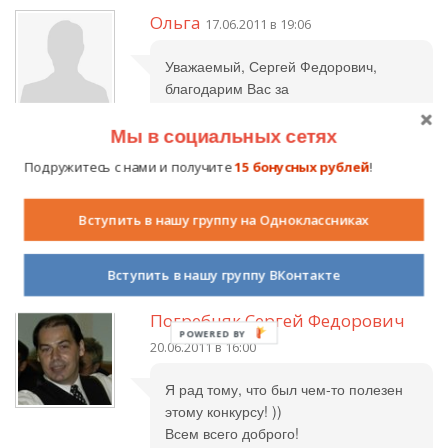
Ольга
17.06.2011 в 19:06
Уважаемый, Сергей Федорович,
благодарим Вас за
профессиональную работу в
экспертной комиссии конкурса
Мы в социальных сетях
"Мастер презентаций", спасибо за
Подружитесь с нами и получите
15 бонусных рублей
!
внимание к нашей работе. Желаем
Вам высоких профессиональных
достижений. Куракина Ю.А.,
Вступить в нашу группу на Одноклассниках
Дмитриева О.В.
Вступить в нашу группу ВКонтакте
Погребняк Сергей Федорович
20.06.2011 в 16:00
Я рад тому, что был чем-то полезен
этому конкурсу! ))
Всем всего доброго!